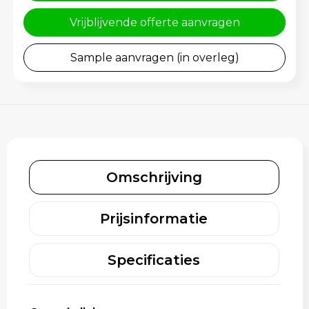
Schoenentassen
Gehoorbescherming
Vrijblijvende offerte aanvragen
Schoudertassen
Sample aanvragen (in overleg)
Sporttassen
Strandtassen
Toilettassen
Waterbestendige tassen
Omschrijving
Tablettassen
Prijsinformatie
Autotassen
Specificaties
Goodiebags bedrukken
Aktetassen