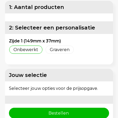
Matrozentassen
Reflecterende vesten
1: Aantal producten
Opbergtassen
Regenkleding
2: Selecteer een personalisatie
Opvouwbare tassen
Schorten en Sloven
Zijde 1 (149mm x 37mm)
Papieren tassen
Sweaters
Onbewerkt
Graveren
Picknicktassen en manden
T-Shirts
Promotietassen bedrukken
Veiligheidsvesten en Veiligheidshesjes
Jouw selectie
Reistassen
Vesten
Selecteer jouw opties voor de prijsopgave.
Reistassensets
Gereedschap
Rugzakken
Schoenen
Bestellen