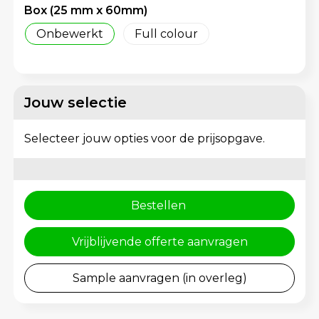
Schoenentassen
Gehoorbescherming
Box (25 mm x 60mm)
Onbewerkt
Full colour
Schoudertassen
Sporttassen
Jouw selectie
Strandtassen
Selecteer jouw opties voor de prijsopgave.
Toilettassen
Waterbestendige tassen
Bestellen
Tablettassen
Vrijblijvende offerte aanvragen
Autotassen
Sample aanvragen (in overleg)
Goodiebags bedrukken
Aktetassen