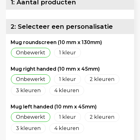
1: Aantal producten
Matrozentassen
Reflecterende vesten
Opbergtassen
Regenkleding
2: Selecteer een personalisatie
Opvouwbare tassen
Schorten en Sloven
Mug roundscreen (10 mm x 130mm)
Papieren tassen
Sweaters
Onbewerkt
1
Picknicktassen en manden
T-Shirts
Mug right handed (10 mm x 45mm)
Onbewerkt
1
2
Promotietassen bedrukken
Veiligheidsvesten en Veiligheidshesjes
3
4
Reistassen
Vesten
Mug left handed (10 mm x 45mm)
Reistassensets
Gereedschap
Onbewerkt
1
2
Rugzakken
Schoenen
3
4