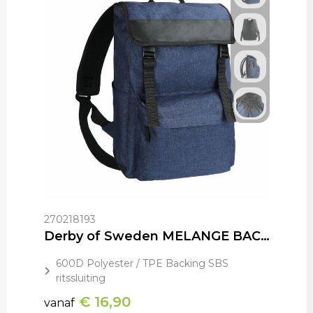
270218193
Derby of Sweden MELANGE BACKPACK
600D Polyester / TPE Backing SBS
ritssluiting
€ 16,90
vanaf