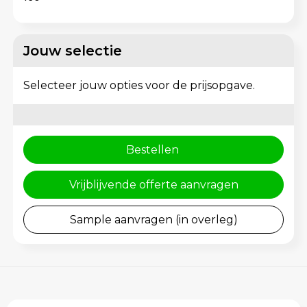
Rugzakken
Gehoorbescherming
Schoenentassen
Jouw selectie
Schoudertassen
Selecteer jouw opties voor de prijsopgave.
Sporttassen
Strandtassen
Bestellen
Toilettassen
Vrijblijvende offerte aanvragen
Waterbestendige tassen
Sample aanvragen (in overleg)
Tablettassen
Autotassen
Goodiebags bedrukken