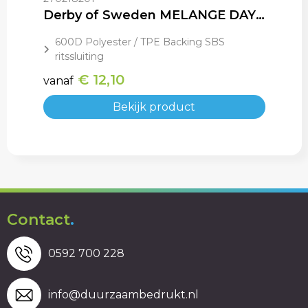
Derby of Sweden MELANGE DAYPACK
600D Polyester / TPE Backing SBS
ritssluiting
€ 12,10
vanaf
Bekijk product
Contact
.
0592 700 228
info@duurzaambedrukt.nl