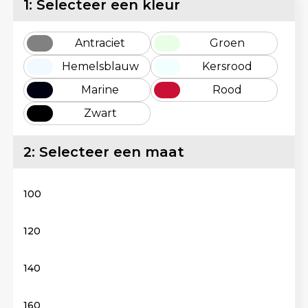
1: Selecteer een kleur
Lunchtassen
Reflecterende vesten
Matrozentassen
Regenkleding
Antraciet
Groen
Hemelsblauw
Kersrood
Opbergtassen
Schorten en Sloven
Marine
Rood
Opvouwbare tassen
Sweaters
Zwart
Papieren tassen
T-Shirts
2: Selecteer een maat
Picknicktassen en manden
Veiligheidsvesten en Veiligheidshesjes
100
Promotietassen bedrukken
Vesten
120
Reistassen
Gereedschap
140
Reistassensets
Schoenen
160