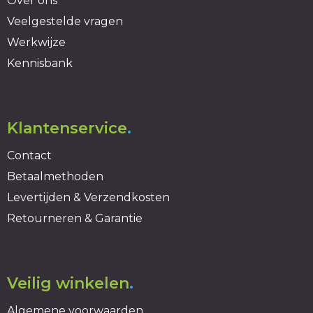
Over ons
Lunchtassen
Reflecterende vesten
Veelgestelde vragen
Matrozentassen
Regenkleding
Werkwijze
Kennisbank
Opbergtassen
Schorten en Sloven
Opvouwbare tassen
Sweaters
Klantenservice
.
Papieren tassen
T-Shirts
Contact
Betaalmethoden
Picknicktassen en manden
Veiligheidsvesten en Veiligheidshesjes
Levertijden & Verzendkosten
Promotietassen bedrukken
Vesten
Retourneren & Garantie
Reistassen
Gereedschap
Veilig winkelen
.
Reistassensets
Schoenen
Algemene voorwaarden