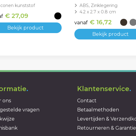
liconen kunststof
ABS, Zinklegering
4.2 x 2.7 x 0.8 cm
€ 27,09
af
€ 16,72
vanaf
Bekijk product
Bekijk product
formatie
.
Klantenservice
.
 ons
Contact
gestelde vragen
Betaalmethoden
kwijze
Levertijden & Verzendk
nisbank
Retourneren & Garantie