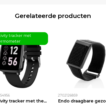
Gerelateerde producten
ivity tracker met
ermometer
54956
2702126859
Activity tracker met thermometer