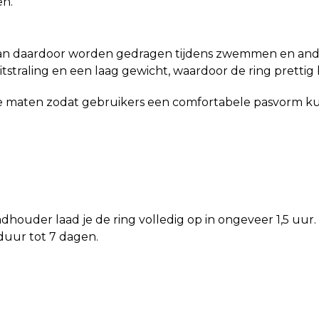
en.
n kan daardoor worden gedragen tijdens zwemmen en and
traling en een laag gewicht, waardoor de ring prettig bl
ere maten zodat gebruikers een comfortabele pasvorm k
uder laad je de ring volledig op in ongeveer 1,5 uur.
duur tot 7 dagen.