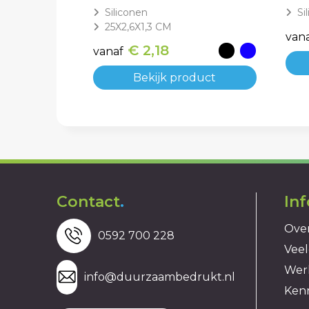
Siliconen
Si
25X2,6X1,3 CM
van
€ 2,18
vanaf
Bekijk product
Contact
.
In
Over
0592 700 228
Veel
Wer
info@duurzaambedrukt.nl
Ken