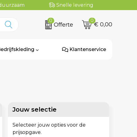
n duurzaam
Snelle levering
0
0
€ 0,00
Offerte
edrijfskleding
Klantenservice
Jouw selectie
Selecteer jouw opties voor de
prijsopgave.