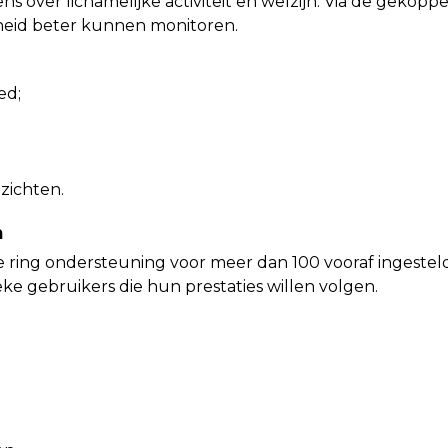
over lichamelijke activiteit en welzijn. Via de gekoppeld
heid beter kunnen monitoren.
ed;
zichten.
n
 ring ondersteuning voor meer dan 100 vooraf ingestelde s
eke gebruikers die hun prestaties willen volgen.