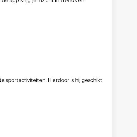
e app krijg je inzicht in trends en
portactiviteiten. Hierdoor is hij geschikt