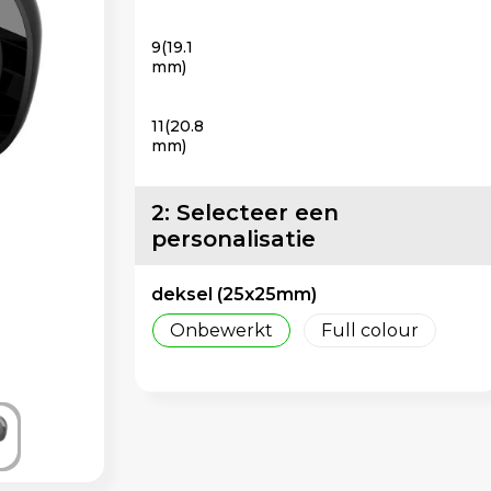
9(19.1
mm)
11(20.8
mm)
2: Selecteer een
personalisatie
deksel (25x25mm)
Onbewerkt
Full colour