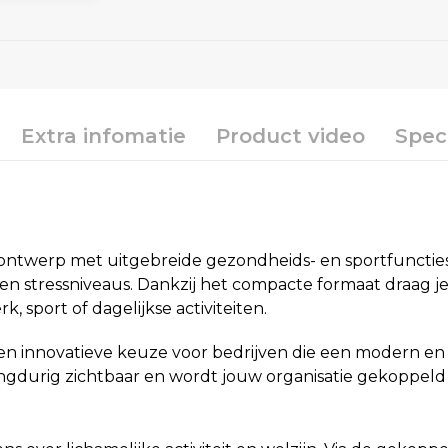
Extra infomatie
Product video
Speci
 ontwerp met uitgebreide gezondheids- en sportfuncties
eit en stressniveaus. Dankzij het compacte formaat draa
k, sport of dagelijkse activiteiten.
en innovatieve keuze voor bedrijven die een modern en
angdurig zichtbaar en wordt jouw organisatie gekoppeld a