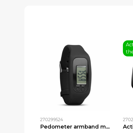
Act
th
270299524
2702
Pedometer armband met stappenteller