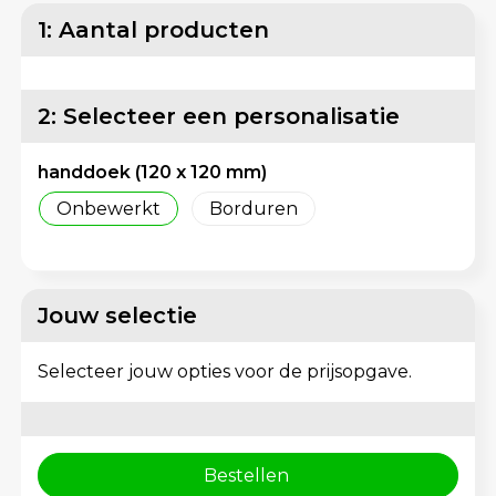
Matrozentassen
Reflecterende vesten
1: Aantal producten
Opbergtassen
Regenkleding
2: Selecteer een personalisatie
Opvouwbare tassen
Schorten en Sloven
handdoek (120 x 120 mm)
Papieren tassen
Sweaters
Onbewerkt
Borduren
Picknicktassen en manden
T-Shirts
Promotietassen bedrukken
Veiligheidsvesten en Veiligheidshesjes
Jouw selectie
Reistassen
Vesten
Selecteer jouw opties voor de prijsopgave.
Reistassensets
Gereedschap
Rugzakken
Schoenen
Bestellen