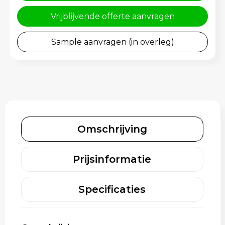
Schoenentassen
Gehoorbescherming
Vrijblijvende offerte aanvragen
Schoudertassen
Sample aanvragen (in overleg)
Sporttassen
Strandtassen
Toilettassen
Waterbestendige tassen
Omschrijving
Tablettassen
Prijsinformatie
Autotassen
Specificaties
Goodiebags bedrukken
Aktetassen