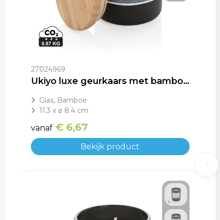
27024969
Ukiyo luxe geurkaars met bamboe deksel
Glas, Bamboe
11.3 x ø 8.4 cm
€ 6,67
vanaf
Bekijk product