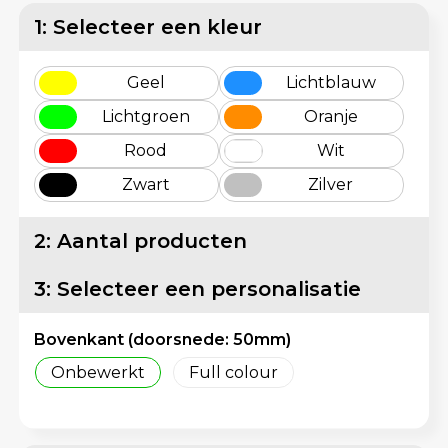
Matrozentassen
Reflecterende vesten
1: Selecteer een kleur
Opbergtassen
Regenkleding
Geel
Lichtblauw
Opvouwbare tassen
Schorten en Sloven
Lichtgroen
Oranje
Rood
Wit
Papieren tassen
Sweaters
Zwart
Zilver
Picknicktassen en manden
T-Shirts
2: Aantal producten
Promotietassen bedrukken
Veiligheidsvesten en Veiligheidshesjes
3: Selecteer een personalisatie
Reistassen
Vesten
Bovenkant (doorsnede: 50mm)
Reistassensets
Gereedschap
Onbewerkt
Full colour
Rugzakken
Schoenen