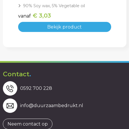
90% Soy wax, 5% Vegetable oil
€ 3,03
vanaf
Bekijk product
Contact
.
0592 700 228
info@duurzaambedrukt.nl
Neem contact op