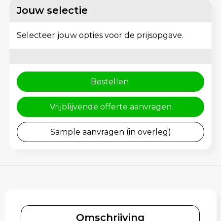
Schoenentassen
Gehoorbescherming
Jouw selectie
Schoudertassen
Selecteer jouw opties voor de prijsopgave.
Sporttassen
Strandtassen
Bestellen
Toilettassen
Vrijblijvende offerte aanvragen
Waterbestendige tassen
Sample aanvragen (in overleg)
Tablettassen
Autotassen
Goodiebags bedrukken
Omschrijving
Aktetassen