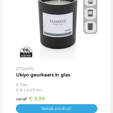
27024975
Ukiyo geurkaars in glas
Glas
8 x ø 6.9 cm
€ 3,99
vanaf
Bekijk product