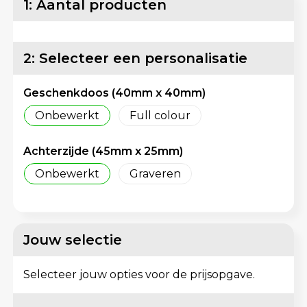
1: Aantal producten
Lunchtassen
Reflecterende vesten
Matrozentassen
Regenkleding
2: Selecteer een personalisatie
Opbergtassen
Schorten en Sloven
Geschenkdoos (40mm x 40mm)
Opvouwbare tassen
Sweaters
Onbewerkt
Full colour
Papieren tassen
T-Shirts
Achterzijde (45mm x 25mm)
Onbewerkt
Graveren
Picknicktassen en manden
Veiligheidsvesten en Veiligheidshesjes
Promotietassen bedrukken
Vesten
Jouw selectie
Reistassen
Gereedschap
Selecteer jouw opties voor de prijsopgave.
Reistassensets
Schoenen