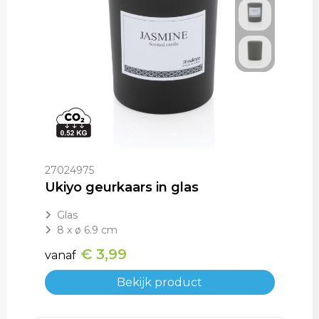
27024975
Ukiyo geurkaars in glas
Glas
8 x ø 6.9 cm
€ 3,99
vanaf
Bekijk product