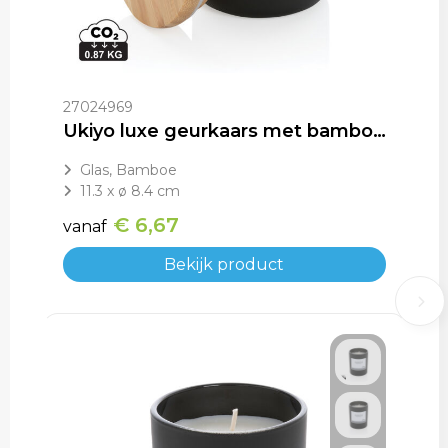
27024969
Ukiyo luxe geurkaars met bamboe deksel
Glas, Bamboe
11.3 x ø 8.4 cm
€ 6,67
vanaf
Bekijk product