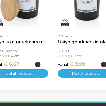
24969
27024975
Ukiyo luxe geurkaars met bamboe deksel
Ukiyo geurkaars in gl
as, Bamboe
Glas
.3 x ø 8.4 cm
8 x ø 6.9 cm
€ 6,67
€ 3,99
af
vanaf
Bekijk product
Bekijk product