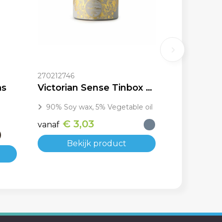
270212746
as
Victorian Sense Tinbox Fresh Cotton geurkaars
90% Soy wax, 5% Vegetable oil
€ 3,03
vanaf
Bekijk product