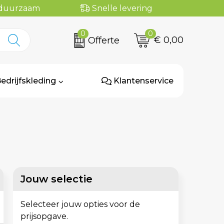
n duurzaam
Snelle levering
0
0
€ 0,00
Offerte
edrijfskleding
Klantenservice
Jouw selectie
Selecteer jouw opties voor de
prijsopgave.