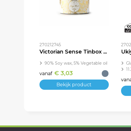
270212745
270
Victorian Sense Tinbox Juicy Peach geurkaars
90% Soy wax, 5% Vegetable oil
Gl
11
€ 3,03
vanaf
van
Bekijk product