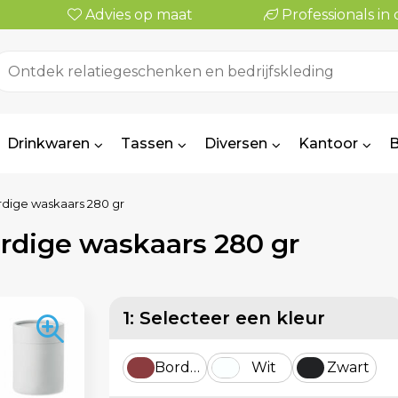
Advies op maat
Professionals i
Drinkwaren
Tassen
Diversen
Kantoor
B
dige waskaars 280 gr
rdige waskaars 280 gr
1: Selecteer een kleur
Bordeaux
Wit
Zwart