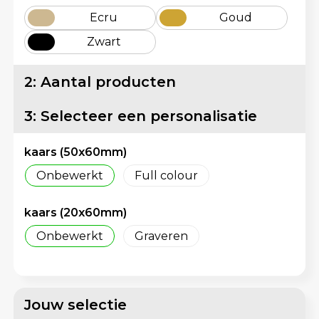
Matrozentassen
Reflecterende vesten
Ecru
Goud
Zwart
Opbergtassen
Regenkleding
Opvouwbare tassen
Schorten en Sloven
2: Aantal producten
Papieren tassen
Sweaters
3: Selecteer een personalisatie
Picknicktassen en manden
T-Shirts
kaars (50x60mm)
Onbewerkt
Full colour
Promotietassen bedrukken
Veiligheidsvesten en Veiligheidshesjes
kaars (20x60mm)
Reistassen
Vesten
Onbewerkt
Graveren
Reistassensets
Gereedschap
Rugzakken
Schoenen
Jouw selectie