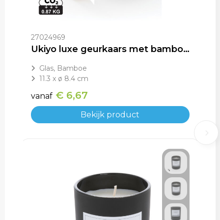
27024969
Ukiyo luxe geurkaars met bamboe deksel
Glas, Bamboe
11.3 x ø 8.4 cm
€ 6,67
vanaf
Bekijk product