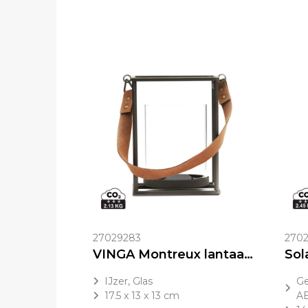
27029283
270
VINGA Montreux lantaarn
IJzer, Glas
Ge
17.5 x 13 x 13 cm
A