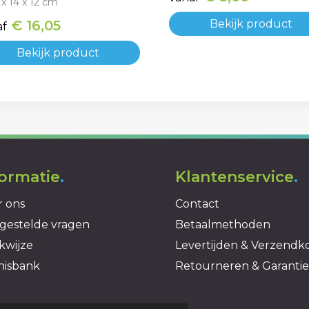
 x 14 x 12 cm
€ 16,05
Bekijk product
af
Bekijk product
formatie
.
Klantenservice
.
 ons
Contact
gestelde vragen
Betaalmethoden
kwijze
Levertijden & Verzendk
nisbank
Retourneren & Garantie