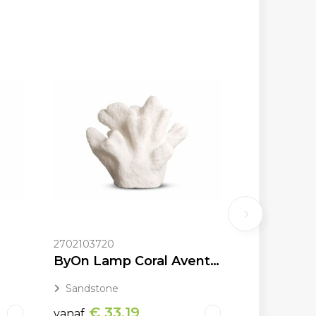
2702103720
ByOn Lamp Coral Aventurin
Sandstone
€ 33,19
vanaf