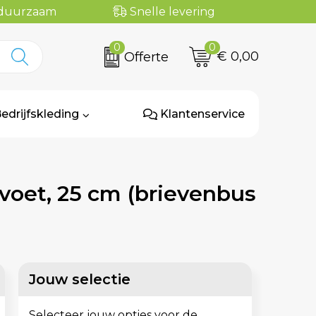
n duurzaam
Snelle levering
0
0
€ 0,00
Offerte
edrijfskleding
Klantenservice
voet, 25 cm (brievenbus
Jouw selectie
Selecteer jouw opties voor de