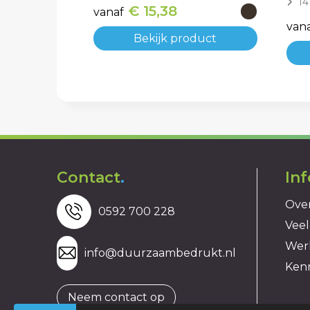
14
€ 15,38
vanaf
van
Bekijk product
Contact
.
In
Over
0592 700 228
Veel
Wer
info@duurzaambedrukt.nl
Ken
Neem contact op