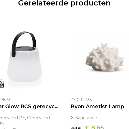
Gerelateerde producten
29873
270212733
Solar Glow RCS gerecycled plastic USB-oplaadbare buitenlamp
Byon Ametist Lamp
recycled PE, Gerecycled
Sandstone
BS
€ 8,66
vanaf