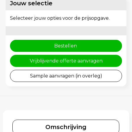
Schoenentassen
Gehoorbescherming
Jouw selectie
Schoudertassen
Selecteer jouw opties voor de prijsopgave.
Sporttassen
Strandtassen
Bestellen
Toilettassen
Vrijblijvende offerte aanvragen
Waterbestendige tassen
Sample aanvragen (in overleg)
Tablettassen
Autotassen
Goodiebags bedrukken
Omschrijving
Aktetassen