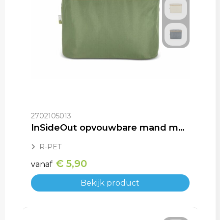
2702105013
InSideOut opvouwbare mand met deksel Sogne 38 x 26 x 25cm rPET
R-PET
€ 5,90
vanaf
Bekijk product