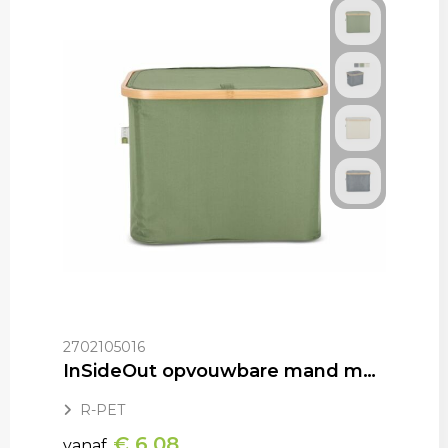
2702105016
InSideOut opvouwbare mand met deksel Sogne 40.5 x 33 x 30cm rPET
R-PET
€ 6,08
vanaf