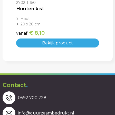
2702111150
Houten kist
Hout
20 x 20 cm
€ 8,10
vanaf
Bekijk product
Contact
.
0592 700 228
info@duurzaambedrukt.nl