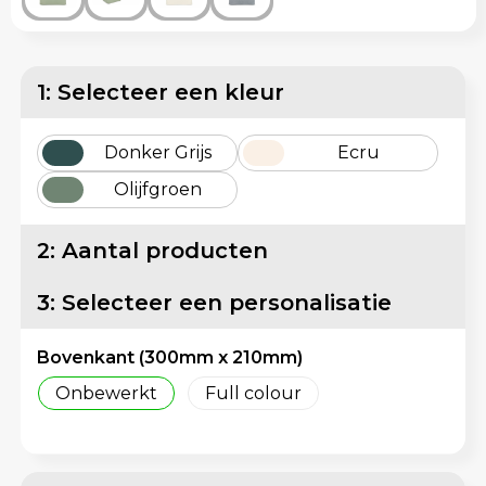
Matrozentassen
Reflecterende vesten
Opbergtassen
Regenkleding
1: Selecteer een kleur
Opvouwbare tassen
Schorten en Sloven
Donker Grijs
Ecru
Papieren tassen
Sweaters
Olijfgroen
Picknicktassen en manden
T-Shirts
2: Aantal producten
Promotietassen bedrukken
Veiligheidsvesten en Veiligheidshesjes
3: Selecteer een personalisatie
Reistassen
Vesten
Bovenkant (300mm x 210mm)
Reistassensets
Gereedschap
Onbewerkt
Full colour
Rugzakken
Schoenen