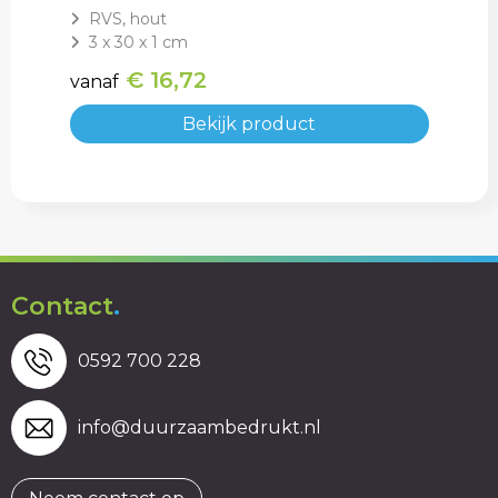
RVS, hout
3 x 30 x 1 cm
€ 16,72
vanaf
Bekijk product
Contact
.
0592 700 228
info@duurzaambedrukt.nl