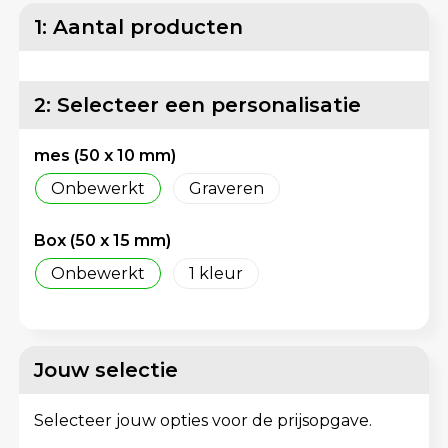
Matrozentassen
Reflecterende vesten
1: Aantal producten
Opbergtassen
Regenkleding
2: Selecteer een personalisatie
Opvouwbare tassen
Schorten en Sloven
mes (50 x 10 mm)
Papieren tassen
Sweaters
Onbewerkt
Graveren
Picknicktassen en manden
T-Shirts
Box (50 x 15 mm)
Promotietassen bedrukken
Veiligheidsvesten en Veiligheidshesjes
Onbewerkt
1
Reistassen
Vesten
Reistassensets
Gereedschap
Jouw selectie
Rugzakken
Schoenen
Selecteer jouw opties voor de prijsopgave.