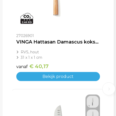
27026901
VINGA Hattasan Damascus koksmes
RVS, hout
31 x 1 x 1 cm
€ 40,17
vanaf
Bekijk product