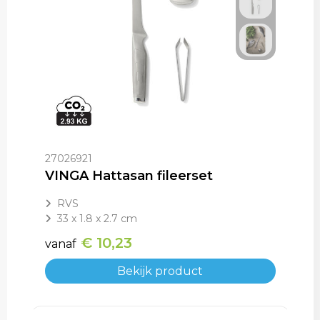
27026921
VINGA Hattasan fileerset
RVS
33 x 1.8 x 2.7 cm
€ 10,23
vanaf
Bekijk product