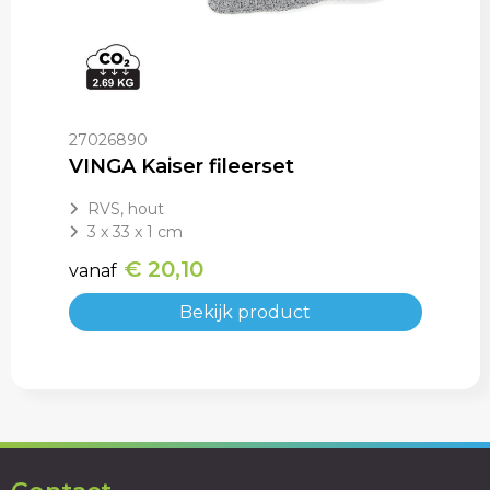
27026890
VINGA Kaiser fileerset
RVS, hout
3 x 33 x 1 cm
€ 20,10
vanaf
Bekijk product