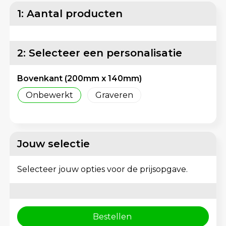
Lunchtassen
Reflecterende vesten
1: Aantal producten
Matrozentassen
Regenkleding
2: Selecteer een personalisatie
Opbergtassen
Schorten en Sloven
Bovenkant (200mm x 140mm)
Opvouwbare tassen
Sweaters
Onbewerkt
Graveren
Papieren tassen
T-Shirts
Picknicktassen en manden
Veiligheidsvesten en Veiligheidshesjes
Jouw selectie
Promotietassen bedrukken
Vesten
Selecteer jouw opties voor de prijsopgave.
Reistassen
Gereedschap
Reistassensets
Schoenen
Bestellen