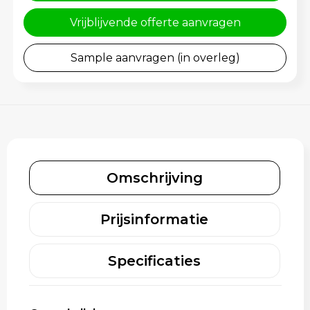
Rugzakken
Gehoorbescherming
Vrijblijvende offerte aanvragen
Schoenentassen
Sample aanvragen (in overleg)
Schoudertassen
Sporttassen
Strandtassen
Toilettassen
Omschrijving
Waterbestendige tassen
Prijsinformatie
Tablettassen
Specificaties
Autotassen
Goodiebags bedrukken