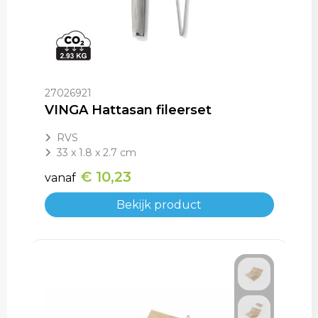
27026921
VINGA Hattasan fileerset
RVS
33 x 1.8 x 2.7 cm
€ 10,23
vanaf
Bekijk product