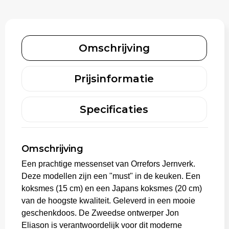
Schoenentassen
Gehoorbescherming
Schoudertassen
Omschrijving
Sporttassen
Strandtassen
Prijsinformatie
Toilettassen
Specificaties
Waterbestendige tassen
Omschrijving
Tablettassen
Een prachtige messenset van Orrefors Jernverk.
Deze modellen zijn een "must" in de keuken. Een
Autotassen
koksmes (15 cm) en een Japans koksmes (20 cm)
van de hoogste kwaliteit. Geleverd in een mooie
Goodiebags bedrukken
geschenkdoos. De Zweedse ontwerper Jon
Eliason is verantwoordelijk voor dit moderne
Aktetassen