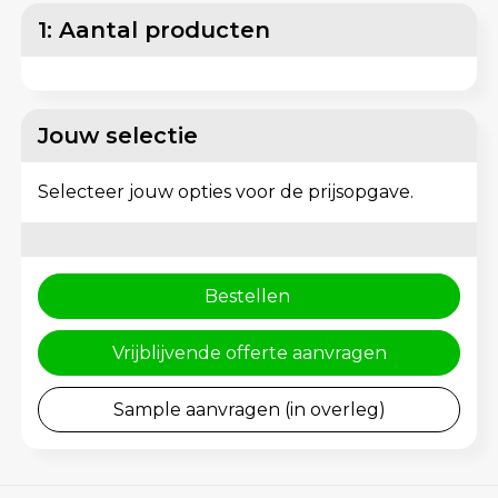
Matrozentassen
Reflecterende vesten
1: Aantal producten
Opbergtassen
Regenkleding
Opvouwbare tassen
Schorten en Sloven
Jouw selectie
Papieren tassen
Sweaters
Selecteer jouw opties voor de prijsopgave.
Picknicktassen en manden
T-Shirts
Promotietassen bedrukken
Veiligheidsvesten en Veiligheidshesjes
Bestellen
Reistassen
Vesten
Vrijblijvende offerte aanvragen
Reistassensets
Gereedschap
Sample aanvragen (in overleg)
Rugzakken
Schoenen