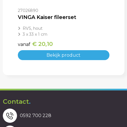
27026890
VINGA Kaiser fileerset
RVS, hout
3 x 33 x 1 cm
€ 20,10
vanaf
Bekijk product
Contact
.
0592 700 228