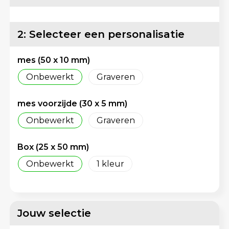
Lunchtassen
Reflecterende vesten
Matrozentassen
Regenkleding
2: Selecteer een personalisatie
Opbergtassen
Schorten en Sloven
mes (50 x 10 mm)
Onbewerkt
Graveren
Opvouwbare tassen
Sweaters
mes voorzijde (30 x 5 mm)
Papieren tassen
T-Shirts
Onbewerkt
Graveren
Picknicktassen en manden
Veiligheidsvesten en Veiligheidshesjes
Box (25 x 50 mm)
Promotietassen bedrukken
Vesten
Onbewerkt
1
Reistassen
Gereedschap
Reistassensets
Schoenen
Jouw selectie