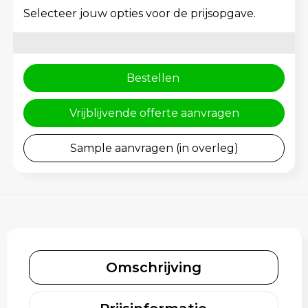
Rugzakken
Gehoorbescherming
Selecteer jouw opties voor de prijsopgave.
Schoenentassen
Schoudertassen
Bestellen
Sporttassen
Vrijblijvende offerte aanvragen
Strandtassen
Sample aanvragen (in overleg)
Toilettassen
Waterbestendige tassen
Tablettassen
Omschrijving
Autotassen
Goodiebags bedrukken