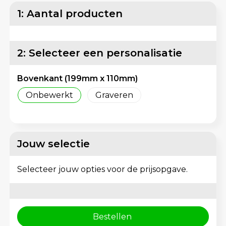
Lunchtassen
Reflecterende vesten
1: Aantal producten
Matrozentassen
Regenkleding
2: Selecteer een personalisatie
Opbergtassen
Schorten en Sloven
Bovenkant (199mm x 110mm)
Opvouwbare tassen
Sweaters
Onbewerkt
Graveren
Papieren tassen
T-Shirts
Picknicktassen en manden
Veiligheidsvesten en Veiligheidshesjes
Jouw selectie
Promotietassen bedrukken
Vesten
Selecteer jouw opties voor de prijsopgave.
Reistassen
Gereedschap
Reistassensets
Schoenen
Bestellen