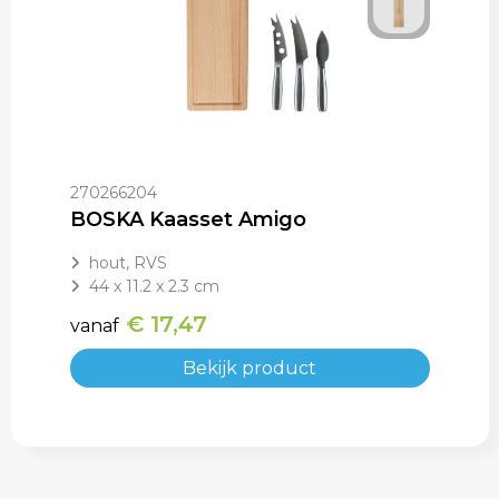
270266204
BOSKA Kaasset Amigo
hout, RVS
44 x 11.2 x 2.3 cm
€ 17,47
vanaf
Bekijk product