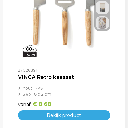
27026891
VINGA Retro kaasset
hout, RVS
5.6 x 18 x 2 cm
€ 8,68
vanaf
Bekijk product