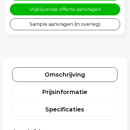
Rugzakken
Gehoorbescherming
Vrijblijvende offerte aanvragen
Schoenentassen
Sample aanvragen (in overleg)
Schoudertassen
Sporttassen
Strandtassen
Toilettassen
Omschrijving
Waterbestendige tassen
Prijsinformatie
Tablettassen
Specificaties
Autotassen
Goodiebags bedrukken