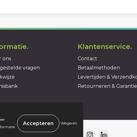
formatie
.
Klantenservice
.
 ons
Contact
gestelde vragen
Betaalmethoden
kwijze
Levertijden & Verzendk
nisbank
Retourneren & Garantie
eer
.
Weigeren
nformatie