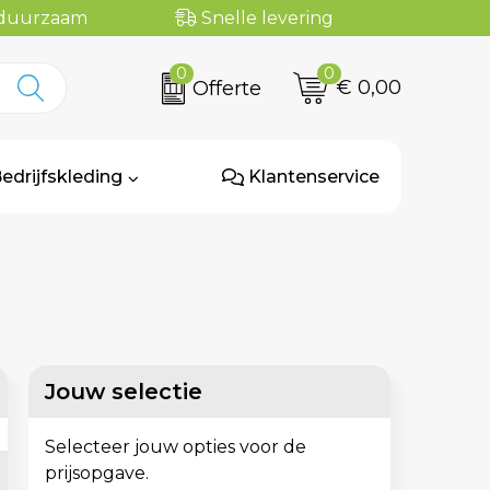
n duurzaam
Snelle levering
0
0
€ 0,00
Offerte
edrijfskleding
Klantenservice
Jouw selectie
Selecteer jouw opties voor de
prijsopgave.