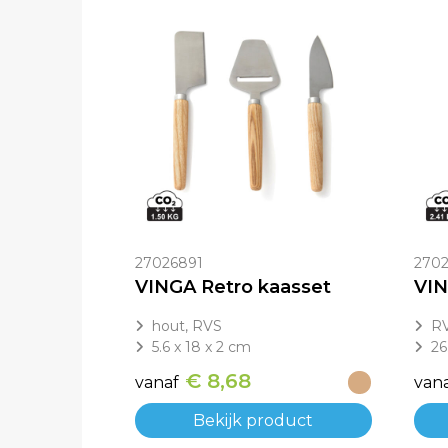
27026891
270
VINGA Retro kaasset
hout, RVS
RV
5.6 x 18 x 2 cm
26
€ 8,68
vanaf
van
Bekijk product