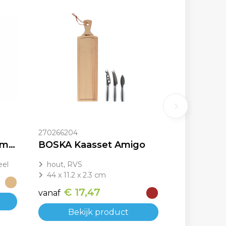
270266204
Sagaform Astrid kaasmessenset 3-delig
BOSKA Kaasset Amigo
eel
hout, RVS
44 x 11.2 x 2.3 cm
€ 17,47
vanaf
Bekijk product