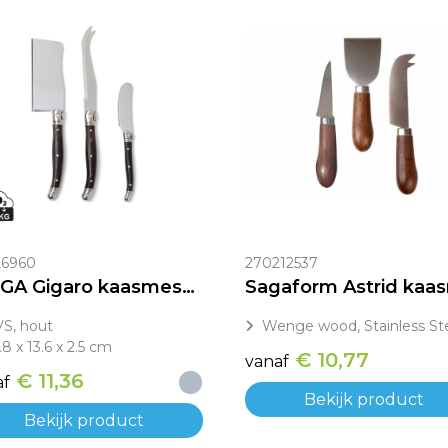
26960
270212537
VINGA Gigaro kaasmessenset
S, hout
Wenge wood, Stainless St
.8 x 13.6 x 2.5 cm
€ 10,77
vanaf
€ 11,36
af
Bekijk product
Bekijk product