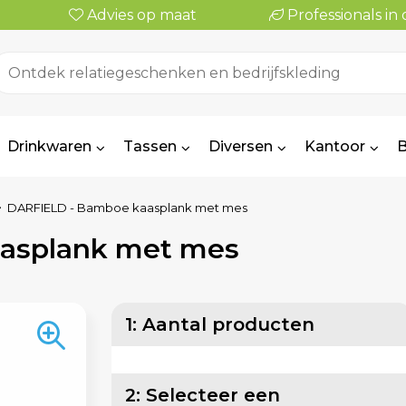
Advies op maat
Professionals i
Drinkwaren
Tassen
Diversen
Kantoor
B
DARFIELD - Bamboe kaasplank met mes
asplank met mes
1: Aantal producten
2: Selecteer een