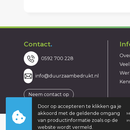
Contact
.
In
Over
0592 700 228
Veel
Wer
info@duurzaambedrukt.nl
Ken
Neem contact op
Door op accepteren te klikken ga je
akkoord met de geldende omgang
M
van productinformatie zoals op de
i
website wordt vermeld.
© Copyright duurzaambedrukt.nl 2026