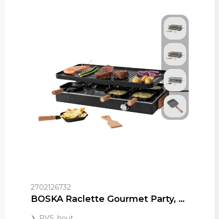
2702126732
BOSKA Raclette Gourmet Party, 8 Personen (EU Type F)
RVS, hout