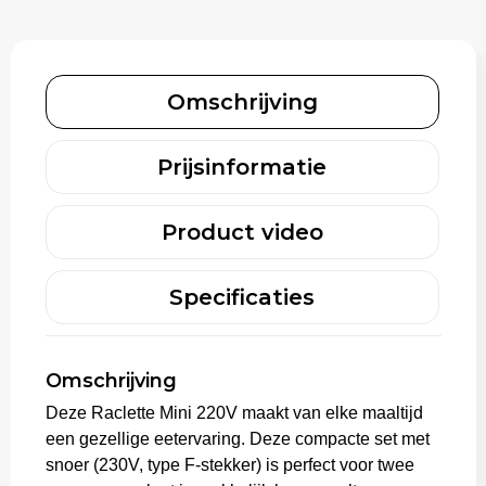
Rugzakken
Gehoorbescherming
Schoenentassen
Omschrijving
Schoudertassen
Sporttassen
Prijsinformatie
Strandtassen
Product video
Toilettassen
Specificaties
Waterbestendige tassen
Tablettassen
Omschrijving
Deze Raclette Mini 220V maakt van elke maaltijd
Autotassen
een gezellige eetervaring. Deze compacte set met
snoer (230V, type F-stekker) is perfect voor twee
Goodiebags bedrukken