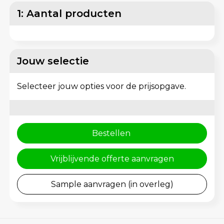
Lunchtassen
Reflecterende vesten
1: Aantal producten
Matrozentassen
Regenkleding
Opbergtassen
Schorten en Sloven
Jouw selectie
Opvouwbare tassen
Sweaters
Selecteer jouw opties voor de prijsopgave.
Papieren tassen
T-Shirts
Picknicktassen en manden
Veiligheidsvesten en Veiligheidshesjes
Bestellen
Promotietassen bedrukken
Vesten
Vrijblijvende offerte aanvragen
Reistassen
Gereedschap
Sample aanvragen (in overleg)
Reistassensets
Schoenen