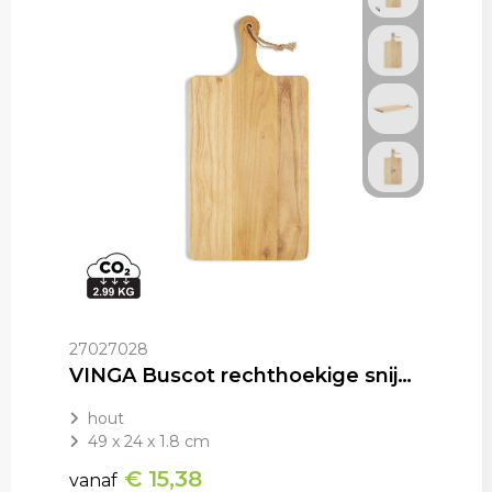
27027028
VINGA Buscot rechthoekige snijplank
hout
49 x 24 x 1.8 cm
€ 15,38
vanaf