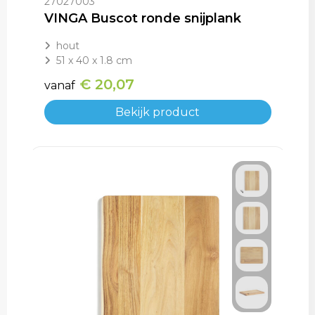
27027003
VINGA Buscot ronde snijplank
hout
51 x 40 x 1.8 cm
€ 20,07
vanaf
Bekijk product