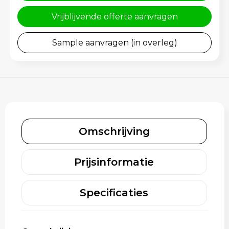
Schoenentassen
Gehoorbescherming
Vrijblijvende offerte aanvragen
Schoudertassen
Sample aanvragen (in overleg)
Sporttassen
Strandtassen
Toilettassen
Waterbestendige tassen
Omschrijving
Tablettassen
Prijsinformatie
Autotassen
Specificaties
Goodiebags bedrukken
Aktetassen