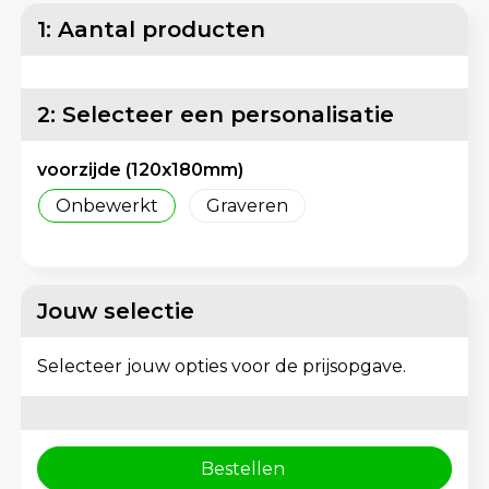
Matrozentassen
Reflecterende vesten
1: Aantal producten
Opbergtassen
Regenkleding
2: Selecteer een personalisatie
Opvouwbare tassen
Schorten en Sloven
voorzijde (120x180mm)
Papieren tassen
Sweaters
Onbewerkt
Graveren
Picknicktassen en manden
T-Shirts
Promotietassen bedrukken
Veiligheidsvesten en Veiligheidshesjes
Jouw selectie
Reistassen
Vesten
Selecteer jouw opties voor de prijsopgave.
Reistassensets
Gereedschap
Rugzakken
Schoenen
Bestellen