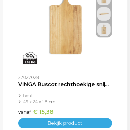
27027028
VINGA Buscot rechthoekige snijplank
hout
49 x 24 x 1.8 cm
€ 15,38
vanaf
Bekijk product