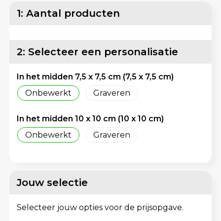
Lunchtassen
Reflecterende vesten
1: Aantal producten
Matrozentassen
Regenkleding
2: Selecteer een personalisatie
Opbergtassen
Schorten en Sloven
In het midden 7,5 x 7,5 cm (7,5 x 7,5 cm)
Opvouwbare tassen
Sweaters
Onbewerkt
Graveren
Papieren tassen
T-Shirts
In het midden 10 x 10 cm (10 x 10 cm)
Picknicktassen en manden
Veiligheidsvesten en Veiligheidshesjes
Onbewerkt
Graveren
Promotietassen bedrukken
Vesten
Reistassen
Gereedschap
Jouw selectie
Reistassensets
Schoenen
Selecteer jouw opties voor de prijsopgave.