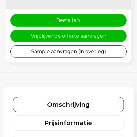
Rugzakken
Gehoorbescherming
Schoenentassen
Bestellen
Schoudertassen
Vrijblijvende offerte aanvragen
Sporttassen
Sample aanvragen (in overleg)
Strandtassen
Toilettassen
Waterbestendige tassen
Omschrijving
Tablettassen
Autotassen
Prijsinformatie
Goodiebags bedrukken