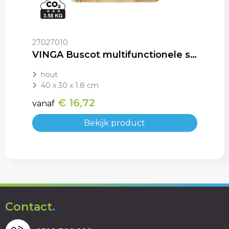
27027010
VINGA Buscot multifunctionele snijplank
hout
40 x 30 x 1.8 cm
€ 16,72
vanaf
Bekijk product
Contact
.