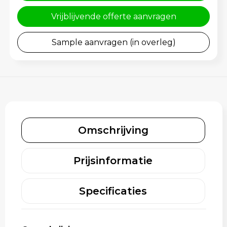
Schoenentassen
Gehoorbescherming
Vrijblijvende offerte aanvragen
Schoudertassen
Sample aanvragen (in overleg)
Sporttassen
Strandtassen
Toilettassen
Waterbestendige tassen
Omschrijving
Tablettassen
Prijsinformatie
Autotassen
Specificaties
Goodiebags bedrukken
Aktetassen