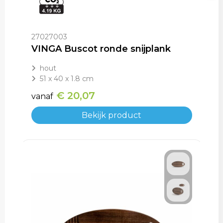
27027003
VINGA Buscot ronde snijplank
hout
51 x 40 x 1.8 cm
€ 20,07
vanaf
Bekijk product