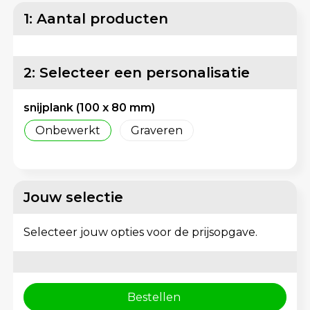
Matrozentassen
Reflecterende vesten
1: Aantal producten
Opbergtassen
Regenkleding
2: Selecteer een personalisatie
Opvouwbare tassen
Schorten en Sloven
snijplank (100 x 80 mm)
Papieren tassen
Sweaters
Onbewerkt
Graveren
Picknicktassen en manden
T-Shirts
Promotietassen bedrukken
Veiligheidsvesten en Veiligheidshesjes
Jouw selectie
Reistassen
Vesten
Selecteer jouw opties voor de prijsopgave.
Reistassensets
Gereedschap
Rugzakken
Schoenen
Bestellen