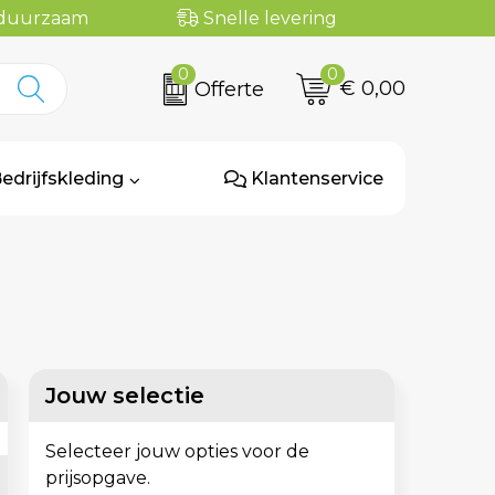
n duurzaam
Snelle levering
0
0
€ 0,00
Offerte
edrijfskleding
Klantenservice
Jouw selectie
Selecteer jouw opties voor de
prijsopgave.