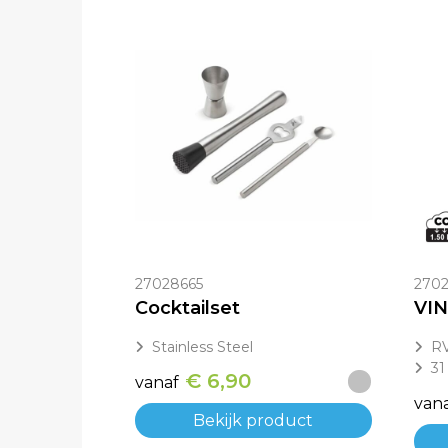
27028665
2702
Cocktailset
Stainless Steel
RV
31
€ 6,90
vanaf
van
Bekijk product