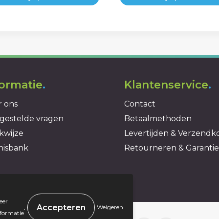
formatie
.
Klantenservice
.
 ons
Contact
gestelde vragen
Betaalmethoden
kwijze
Levertijden & Verzendk
nisbank
Retourneren & Garantie
eer
.
Weigeren
nformatie