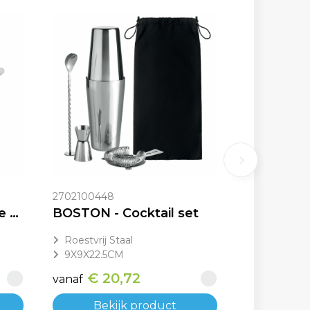
2702100448
FIZZ - Chroomkleurige cocktailset
BOSTON - Cocktail set
Roestvrij Staal
9X9X22.5CM
€ 20,72
vanaf
Bekijk product