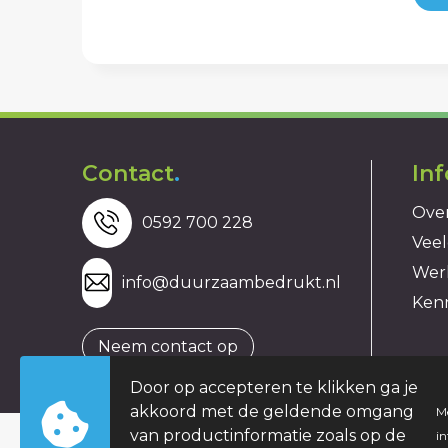
Contact
.
In
Over
0592 700 228
Veel
Wer
info@duurzaambedrukt.nl
Ken
Neem contact op
Door op accepteren te klikken ga je
akkoord met de geldende omgang
M
van productinformatie zoals op de
i