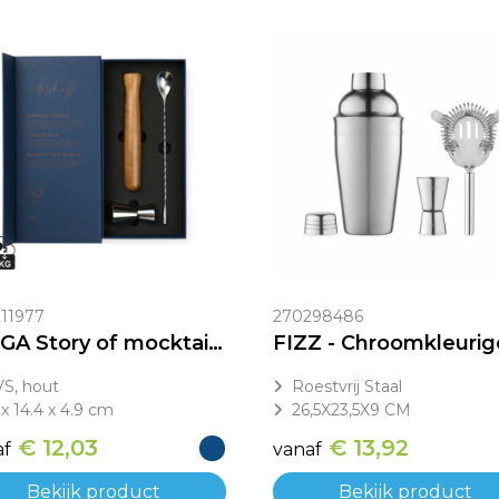
11977
270298486
VINGA Story of mocktail gift box
S, hout
Roestvrij Staal
 x 14.4 x 4.9 cm
26,5X23,5X9 CM
€ 12,03
€ 13,92
af
vanaf
Bekijk product
Bekijk product