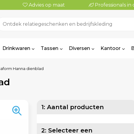
Advies op maat
Professionals i
Drinkwaren
Tassen
Diversen
Kantoor
B
aform Hanna dienblad
ad
1: Aantal producten
2: Selecteer een