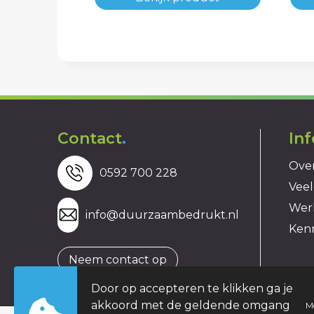
Contact
.
In
Over
0592 700 228
Veel
Wer
info@duurzaambedrukt.nl
Ken
Neem contact op
Door op accepteren te klikken ga je
akkoord met de geldende omgang
M