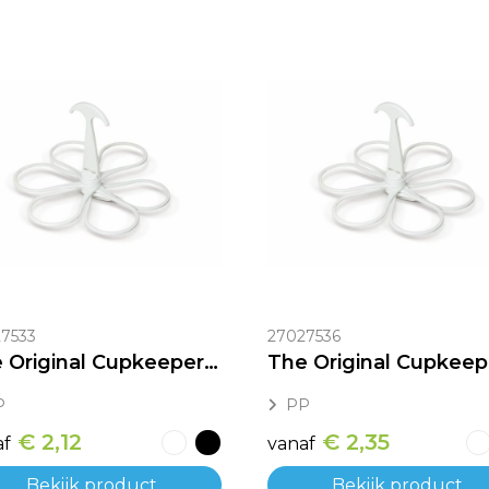
7533
27027536
The Original Cupkeeper – Cups 18cl-33cl
P
PP
€ 2,12
€ 2,35
af
vanaf
Bekijk product
Bekijk product