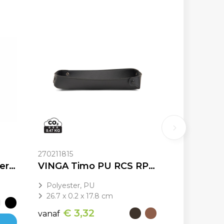
270211815
The Original Cupkeeper – Cups & Pints 25cl-33cl, 55cl
VINGA Timo PU RCS RPET tray
Polyester, PU
26.7 x 0.2 x 17.8 cm
€ 3,32
vanaf