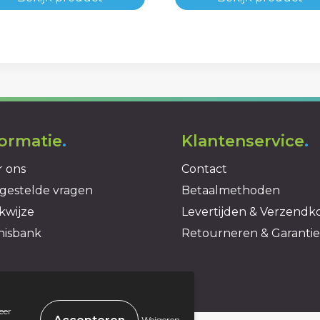
formatie
.
Klantenservice
.
 ons
Contact
gestelde vragen
Betaalmethoden
kwijze
Levertijden & Verzendk
nisbank
Retourneren & Garantie
eer
.
Weigeren