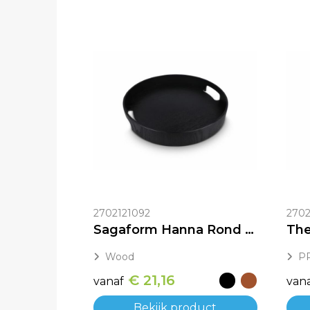
2702121092
2702
Sagaform Hanna Rond Dienblad 35cm
Wood
P
€ 21,16
vanaf
van
Bekijk product