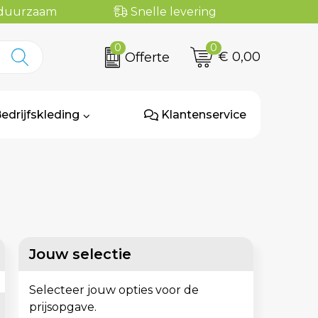
n duurzaam
Snelle levering
0
0
€ 0,00
Offerte
edrijfskleding
Klantenservice
Jouw selectie
Selecteer jouw opties voor de
prijsopgave.