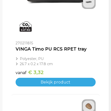
270211815
VINGA Timo PU RCS RPET tray
Polyester, PU
26.7 x 0.2 x 17.8 cm
€ 3,32
vanaf
Bekijk product