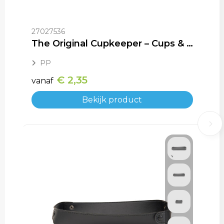
27027536
The Original Cupkeeper – Cups & Pints 25cl-33cl, 55cl
PP
€ 2,35
vanaf
Bekijk product