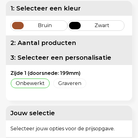
Matrozentassen
Reflecterende vesten
1: Selecteer een kleur
Opbergtassen
Regenkleding
Bruin
Zwart
Opvouwbare tassen
Schorten en Sloven
2: Aantal producten
Papieren tassen
Sweaters
3: Selecteer een personalisatie
Picknicktassen en manden
T-Shirts
Zijde 1 (doorsnede: 199mm)
Promotietassen bedrukken
Veiligheidsvesten en Veiligheidshesjes
Onbewerkt
Graveren
Reistassen
Vesten
Reistassensets
Gereedschap
Jouw selectie
Rugzakken
Schoenen
Selecteer jouw opties voor de prijsopgave.