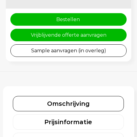
Schoenentassen
Gehoorbescherming
Schoudertassen
Bestellen
Sporttassen
Vrijblijvende offerte aanvragen
Strandtassen
Sample aanvragen (in overleg)
Toilettassen
Waterbestendige tassen
Tablettassen
Omschrijving
Autotassen
Goodiebags bedrukken
Prijsinformatie
Aktetassen