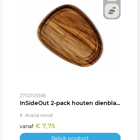
2702105368
InSideOut 2-pack houten dienblaadjes in organische vorm
Acacia wood
€ 7,75
vanaf
Bekijk product