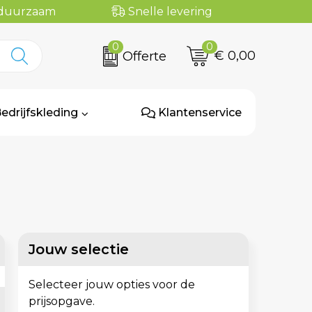
n duurzaam
Snelle levering
0
0
€ 0,00
Offerte
edrijfskleding
Klantenservice
Jouw selectie
Selecteer jouw opties voor de
prijsopgave.