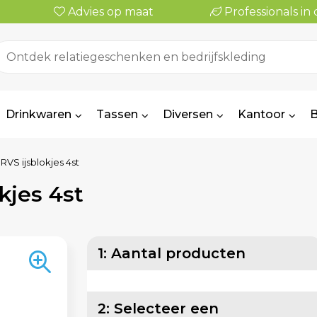
Advies op maat
Professionals i
Drinkwaren
Tassen
Diversen
Kantoor
B
RVS ijsblokjes 4st
kjes 4st
1: Aantal producten
2: Selecteer een