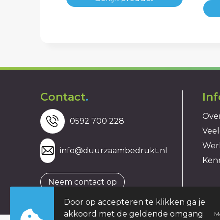
Contact
.
In
Over
0592 700 228
Veel
Wer
info@duurzaambedrukt.nl
Ken
Neem contact op
Door op accepteren te klikken ga je
akkoord met de geldende omgang
M