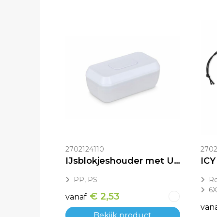
2702124110
270
IJsblokjeshouder met Uitdrukknop
ICY 
PP, PS
Ro
6
€ 2,53
vanaf
van
Bekijk product