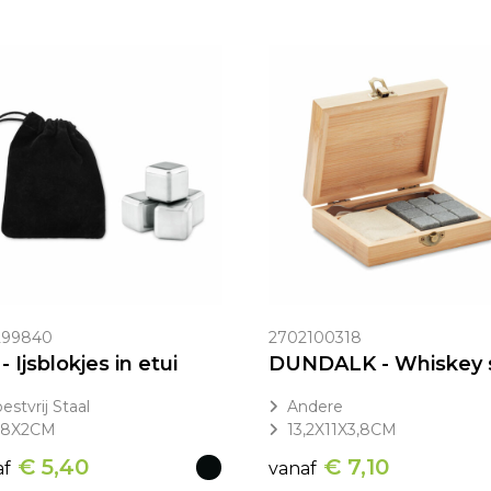
299840
2702100318
- Ijsblokjes in etui
estvrij Staal
Andere
X8X2CM
13,2X11X3,8CM
€ 5,40
€ 7,10
af
vanaf