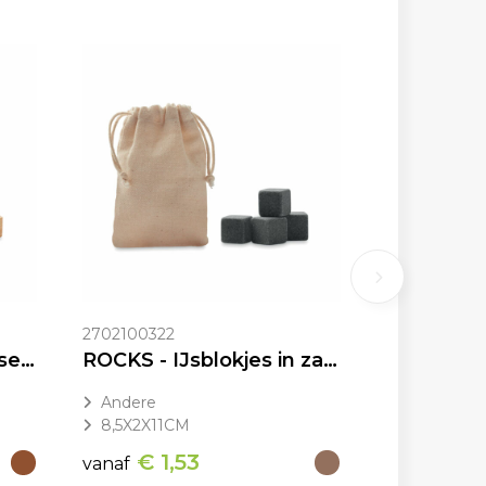
2702100322
DUNDALK - Whiskey set in bamboe box
ROCKS - IJsblokjes in zakje
Andere
8,5X2X11CM
€ 1,53
vanaf