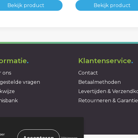
Bekijk product
Bekijk product
formatie
.
Klantenservice
.
 ons
Contact
gestelde vragen
Betaalmethoden
kwijze
Levertijden & Verzendk
nisbank
Retourneren & Garantie
eer
.
Weigeren