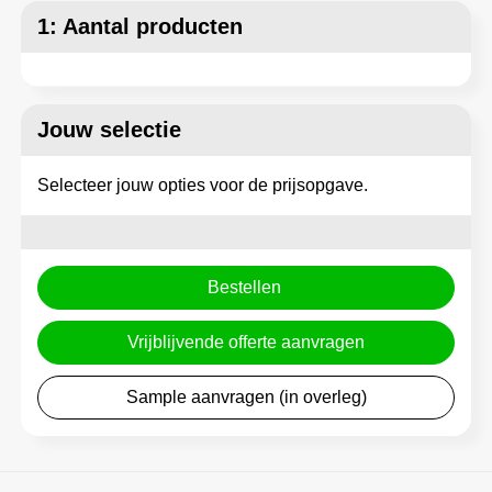
Matrozentassen
Reflecterende vesten
1: Aantal producten
Opbergtassen
Regenkleding
Opvouwbare tassen
Schorten en Sloven
Jouw selectie
Papieren tassen
Sweaters
Selecteer jouw opties voor de prijsopgave.
Picknicktassen en manden
T-Shirts
Promotietassen bedrukken
Veiligheidsvesten en Veiligheidshesjes
Bestellen
Reistassen
Vesten
Vrijblijvende offerte aanvragen
Reistassensets
Gereedschap
Sample aanvragen (in overleg)
Rugzakken
Schoenen