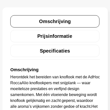
Schoenentassen
Gehoorbescherming
Schoudertassen
Omschrijving
Sporttassen
Prijsinformatie
Strandtassen
Toilettassen
Specificaties
Waterbestendige tassen
Omschrijving
Tablettassen
Herontdek het bereiden van knoflook met de AdHoc
RoccaAlio knoflookpers met snijplank — waar
Autotassen
moeiteloze prestaties en verfijnd design
samenkomen. Met één vloeiende beweging wordt
Goodiebags bedrukken
knoflook gelijkmatig en zacht geperst, waardoor
alle aroma’s vrijkomen zonder gedoe of kracht.Het
Aktetassen