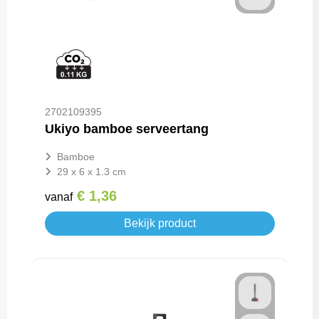
2702109395
Ukiyo bamboe serveertang
Bamboe
29 x 6 x 1.3 cm
€ 1,36
vanaf
Bekijk product