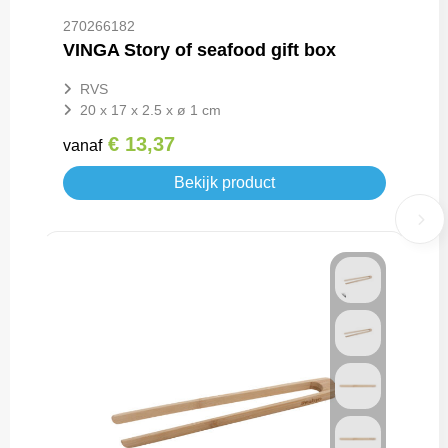
270266182
VINGA Story of seafood gift box
RVS
20 x 17 x 2.5 x ø 1 cm
€ 13,37
vanaf
Bekijk product