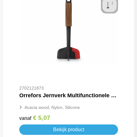
2702121873
Orrefors Jernverk Multifunctionele Chopper BlackSmith serie
Acacia wood, Nylon, Silicone
€ 5,07
vanaf
Bekijk product