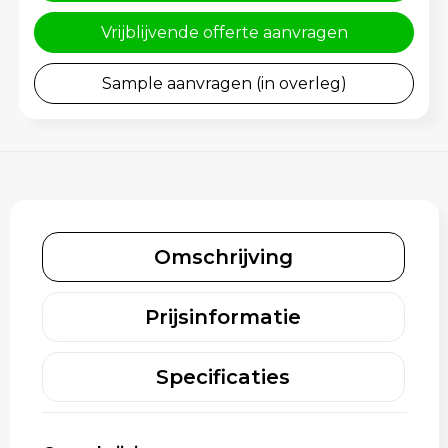
Rugzakken
Gehoorbescherming
Vrijblijvende offerte aanvragen
Schoenentassen
Sample aanvragen (in overleg)
Schoudertassen
Sporttassen
Strandtassen
Toilettassen
Omschrijving
Waterbestendige tassen
Prijsinformatie
Tablettassen
Specificaties
Autotassen
Goodiebags bedrukken