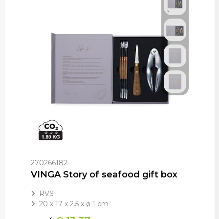
270266182
VINGA Story of seafood gift box
RVS
20 x 17 x 2.5 x ø 1 cm