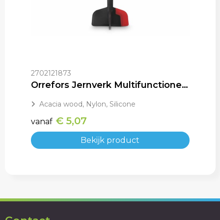
2702121873
Orrefors Jernverk Multifunctionele Chopper BlackSmith serie
Acacia wood, Nylon, Silicone
€ 5,07
vanaf
Bekijk product