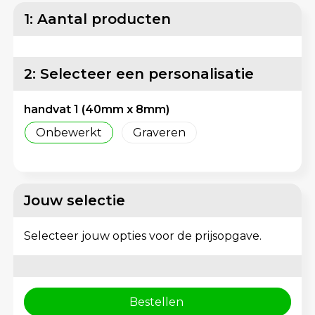
Lunchtassen
Reflecterende vesten
1: Aantal producten
Matrozentassen
Regenkleding
2: Selecteer een personalisatie
Opbergtassen
Schorten en Sloven
handvat 1 (40mm x 8mm)
Opvouwbare tassen
Sweaters
Onbewerkt
Graveren
Papieren tassen
T-Shirts
Picknicktassen en manden
Veiligheidsvesten en Veiligheidshesjes
Jouw selectie
Promotietassen bedrukken
Vesten
Selecteer jouw opties voor de prijsopgave.
Reistassen
Gereedschap
Reistassensets
Schoenen
Bestellen