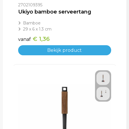
2702109395
Ukiyo bamboe serveertang
Bamboe
29 x 6 x 1.3 cm
€ 1,36
vanaf
Bekijk product