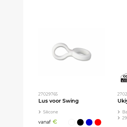
27029765
2702
Lus voor Swing
Silicone
B
29
€
vanaf