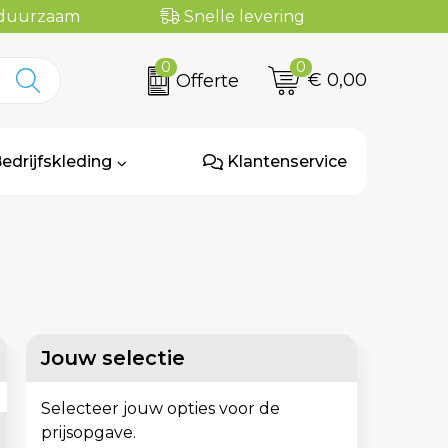
n duurzaam
Snelle levering
0
0
€ 0,00
Offerte
edrijfskleding
Klantenservice
Jouw selectie
Selecteer jouw opties voor de
prijsopgave.