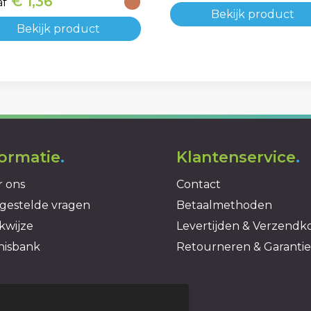
€ 1,36
af
Bekijk product
Bekijk product
formatie
.
Klantenservice
.
 ons
Contact
gestelde vragen
Betaalmethoden
kwijze
Levertijden & Verzendk
nisbank
Retourneren & Garantie