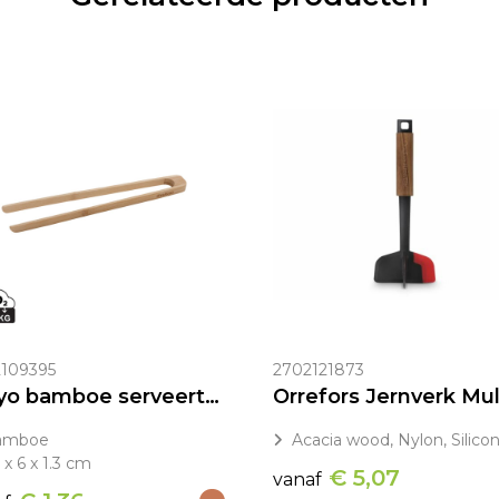
109395
2702121873
Ukiyo bamboe serveertang
amboe
Acacia wood, Nylon, Silico
 x 6 x 1.3 cm
€ 5,07
vanaf