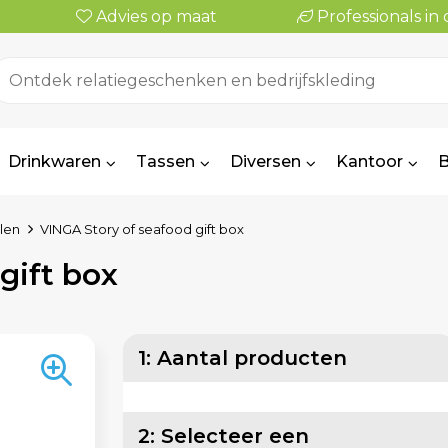
Advies op maat
Professionals i
Drinkwaren
Tassen
Diversen
Kantoor
B
len
VINGA Story of seafood gift box
gift box
1: Aantal producten
2: Selecteer een