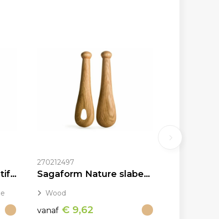
270212497
Orrefors Jernverk Multifunctionele Chopper BlackSmith serie
Sagaform Nature slabestek 2 st.
ne
Wood
€ 9,62
vanaf