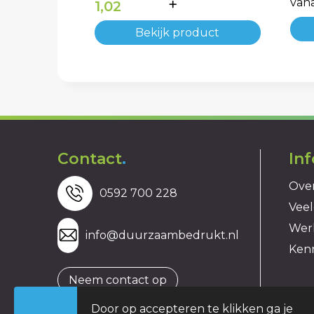
van
1,02
Bekijk product
Contact
.
In
Over
0592 700 228
Veel
Wer
info@duurzaambedrukt.nl
Ken
Neem contact op
Door op accepteren te klikken ga je