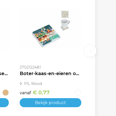
2702122481
Bamboe onderzetterset (4 stuks)
Boter-kaas-en-eieren onderzetter
PS, Wood
€ 0,77
vanaf
Bekijk product