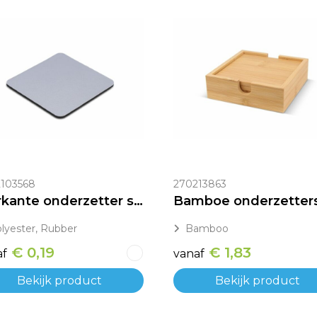
103568
270213863
Vierkante onderzetter sublimatie
lyester, Rubber
Bamboo
€ 0,19
€ 1,83
af
vanaf
Bekijk product
Bekijk product