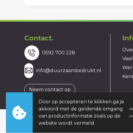
Contact
.
In
Over
0592 700 228
Veel
Wer
info@duurzaambedrukt.nl
Ken
Neem contact op
Door op accepteren te klikken ga je
akkoord met de geldende omgang
M
van productinformatie zoals op de
i
website wordt vermeld.
© Copyright duurzaambedrukt.nl 2026