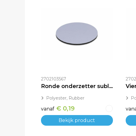
2702103567
2702
Ronde onderzetter sublimatie
Polyester, Rubber
Po
€ 0,19
vanaf
van
Bekijk product