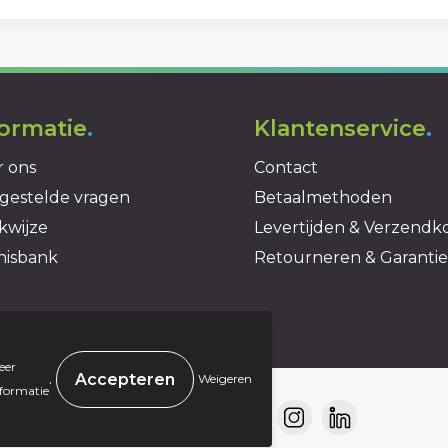
formatie
.
Klantenservice
.
 ons
Contact
gestelde vragen
Betaalmethoden
kwijze
Levertijden & Verzendk
nisbank
Retourneren & Garantie
eer
.
Weigeren
nformatie