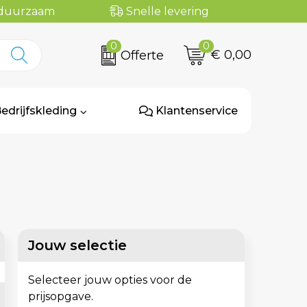
n duurzaam
Snelle levering
0
0
€ 0,00
Offerte
edrijfskleding
Klantenservice
Jouw selectie
Selecteer jouw opties voor de
prijsopgave.