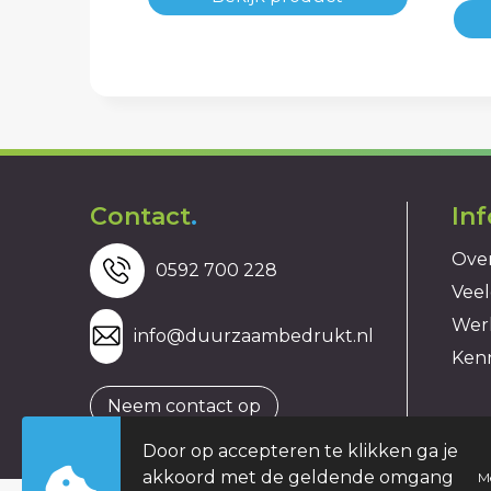
Contact
.
In
Over
0592 700 228
Veel
Wer
info@duurzaambedrukt.nl
Ken
Neem contact op
Door op accepteren te klikken ga je
akkoord met de geldende omgang
M