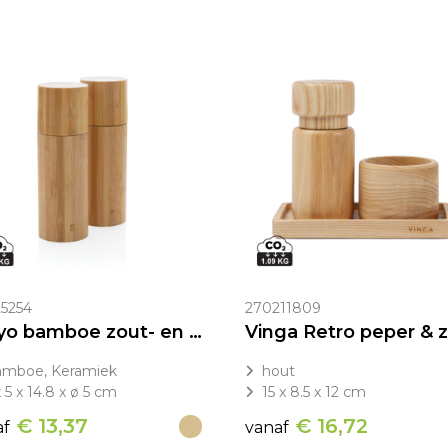
5254
270211809
Ukiyo bamboe zout- en pepermolenset
mboe, Keramiek
hout
x 5 x 14.8 x ø 5 cm
15 x 8.5 x 12 cm
€ 13,37
€ 16,72
af
vanaf