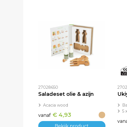
27028650
2702
Saladeset olie & azijn
Acacia wood
Ba
5 
€ 4,93
vanaf
van
Bekijk product