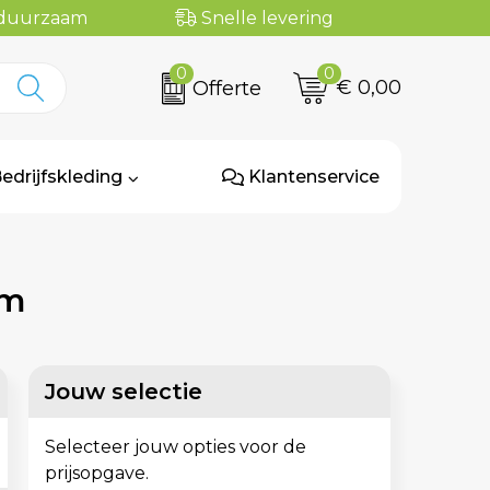
n duurzaam
Snelle levering
0
0
€ 0,00
Offerte
edrijfskleding
Klantenservice
cm
Jouw selectie
Selecteer jouw opties voor de
prijsopgave.