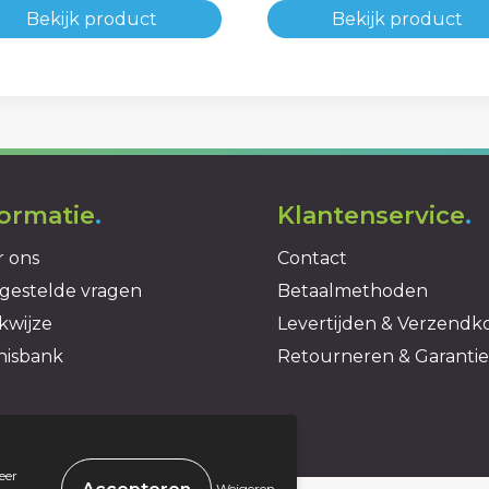
Bekijk product
Bekijk product
formatie
.
Klantenservice
.
 ons
Contact
gestelde vragen
Betaalmethoden
kwijze
Levertijden & Verzendk
nisbank
Retourneren & Garantie
eer
.
Weigeren