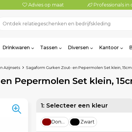
Advies op maat
Professionals i
Drinkwaren
Tassen
Diversen
Kantoor
B
n Azijnsets
Sagaform Gurken Zout- en Pepermolen Set klein, 15cm
en Pepermolen Set klein, 15
1: Selecteer een kleur
Donker Rood
Zwart