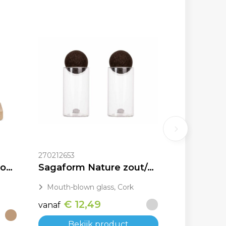
270212653
Vinga Retro peper & zout stel
Sagaform Nature zout/peper potjes met kurkstoppers 2 st.
Mouth-blown glass, Cork
€ 12,49
vanaf
Bekijk product