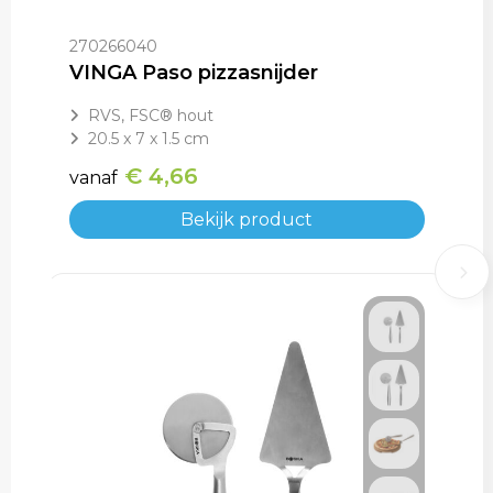
270266040
VINGA Paso pizzasnijder
RVS, FSC® hout
20.5 x 7 x 1.5 cm
€ 4,66
vanaf
Bekijk product