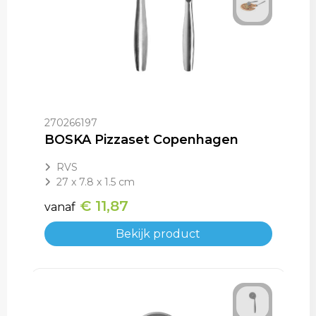
270266197
BOSKA Pizzaset Copenhagen
RVS
27 x 7.8 x 1.5 cm
€ 11,87
vanaf
Bekijk product