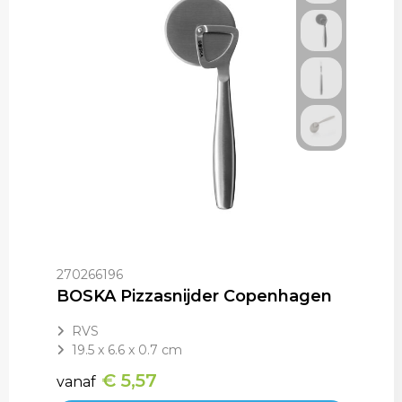
270266196
BOSKA Pizzasnijder Copenhagen
RVS
19.5 x 6.6 x 0.7 cm
€ 5,57
vanaf