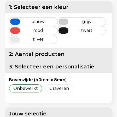
Lunchtassen
Reflecterende vesten
1: Selecteer een kleur
Matrozentassen
Regenkleding
blauw
grijs
Opbergtassen
Schorten en Sloven
rood
zwart
zilver
Opvouwbare tassen
Sweaters
2: Aantal producten
Papieren tassen
T-Shirts
3: Selecteer een personalisatie
Picknicktassen en manden
Veiligheidsvesten en Veiligheidshesjes
Promotietassen bedrukken
Vesten
Bovenzijde (40mm x 8mm)
Onbewerkt
Graveren
Reistassen
Gereedschap
Reistassensets
Schoenen
Jouw selectie