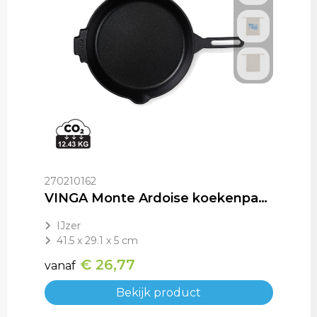
270210162
VINGA Monte Ardoise koekenpan, 27 cm
IJzer
41.5 x 29.1 x 5 cm
€ 26,77
vanaf
Bekijk product