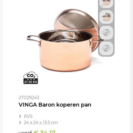
27029243
VINGA Baron koperen pan
RVS
24 x 24 x 13.5 cm
€ 34,17