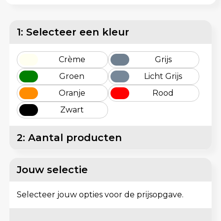
Lunchtassen
Reflecterende vesten
Matrozentassen
Regenkleding
1: Selecteer een kleur
Opbergtassen
Schorten en Sloven
Crème
Grijs
Groen
Licht Grijs
Opvouwbare tassen
Sweaters
Oranje
Rood
Papieren tassen
T-Shirts
Zwart
Picknicktassen en manden
Veiligheidsvesten en Veiligheidshesjes
2: Aantal producten
Promotietassen bedrukken
Vesten
Jouw selectie
Reistassen
Gereedschap
Selecteer jouw opties voor de prijsopgave.
Reistassensets
Schoenen