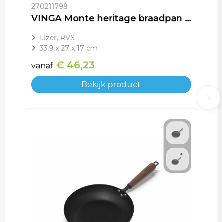
270211799
VINGA Monte heritage braadpan 5.5 L
IJzer, RVS
33.9 x 27 x 17 cm
€ 46,23
vanaf
Bekijk product