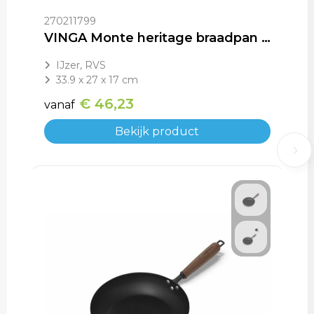
270211799
VINGA Monte heritage braadpan 5.5 L
IJzer, RVS
33.9 x 27 x 17 cm
€ 46,23
vanaf
Bekijk product