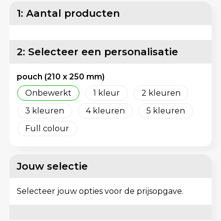
Matrozentassen
Reflecterende vesten
1: Aantal producten
Opbergtassen
Regenkleding
2: Selecteer een personalisatie
Opvouwbare tassen
Schorten en Sloven
pouch (210 x 250 mm)
Papieren tassen
Sweaters
Onbewerkt
1
2
Picknicktassen en manden
T-Shirts
3
4
5
Promotietassen bedrukken
Veiligheidsvesten en Veiligheidshesjes
Full colour
Reistassen
Vesten
Jouw selectie
Reistassensets
Gereedschap
Selecteer jouw opties voor de prijsopgave.
Rugzakken
Schoenen