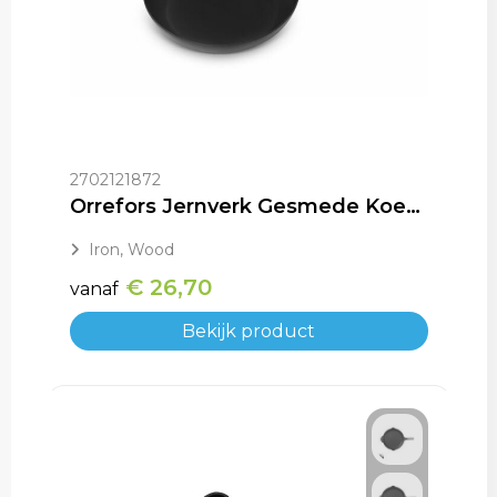
2702121872
Orrefors Jernverk Gesmede Koekenpan BlackSmith-serie
Iron, Wood
€ 26,70
vanaf
Bekijk product