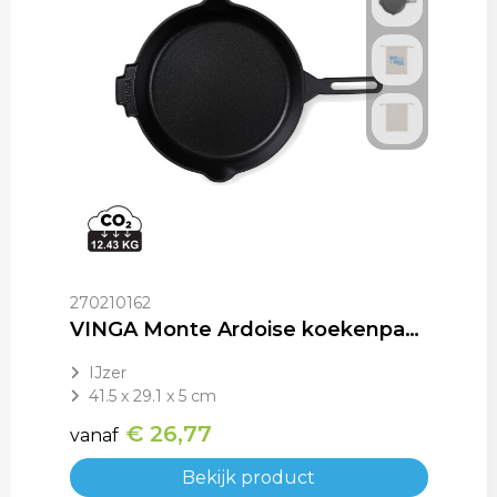
270210162
VINGA Monte Ardoise koekenpan, 27 cm
IJzer
41.5 x 29.1 x 5 cm
€ 26,77
vanaf
Bekijk product