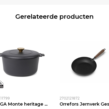
Gerelateerde producten
11799
2702121872
VINGA Monte heritage braadpan 5.5 L