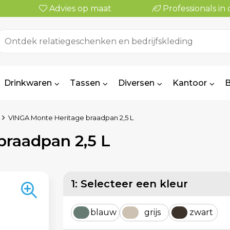
Advies op maat
Professionals i
Drinkwaren
Tassen
Diversen
Kantoor
B
VINGA Monte Heritage braadpan 2,5 L
raadpan 2,5 L
1: Selecteer een kleur
blauw
grijs
zwart