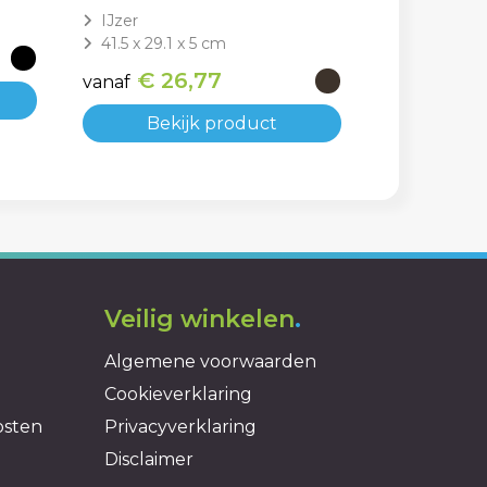
IJzer
41.5 x 29.1 x 5 cm
€ 26,77
vanaf
Bekijk product
Veilig winkelen
.
Algemene voorwaarden
Cookieverklaring
osten
Privacyverklaring
Disclaimer