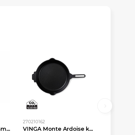
270210162
Orrefors Jernverk Gesmede Koekenpan BlackSmith-serie
VINGA Monte Ardoise koekenpan, 27 cm