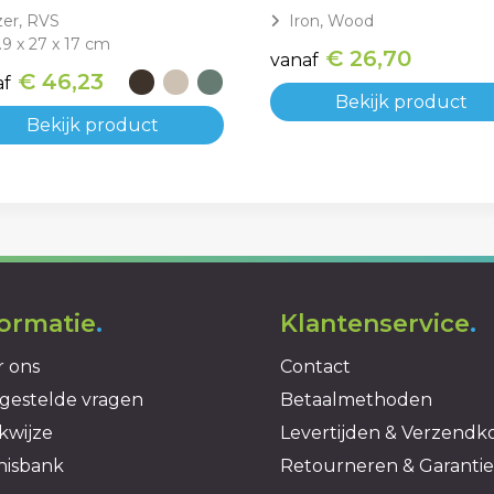
zer, RVS
Iron, Wood
.9 x 27 x 17 cm
€ 26,70
vanaf
€ 46,23
af
Bekijk product
Bekijk product
formatie
.
Klantenservice
.
 ons
Contact
gestelde vragen
Betaalmethoden
kwijze
Levertijden & Verzendk
nisbank
Retourneren & Garantie