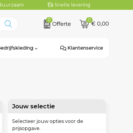
n duurzaam
Snelle levering
0
0
€ 0,00
Offerte
edrijfskleding
Klantenservice
Jouw selectie
Selecteer jouw opties voor de
prijsopgave.