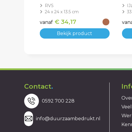
RVS
IJ
24 x 24 x 13.5 cm
33
€ 34,17
vanaf
van
Bekijk product
Contact
.
In
Over
0592 700 228
Veel
Wer
info@duurzaambedrukt.nl
Ken