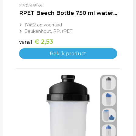
Schoenentassen
Gehoorbescherming
270246955
RPET Beech Bottle 750 ml waterfles
Schoudertassen
17452
op voorraad
Sporttassen
Beukenhout, PP, rPET
€ 2,53
vanaf
Strandtassen
Bekijk product
Toilettassen
Waterbestendige tassen
Tablettassen
Autotassen
Goodiebags bedrukken
Aktetassen