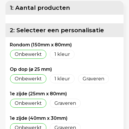
Lunchtassen
Reflecterende vesten
1: Aantal producten
Matrozentassen
Regenkleding
2: Selecteer een personalisatie
Opbergtassen
Schorten en Sloven
Rondom (150mm x 80mm)
Opvouwbare tassen
Sweaters
Onbewerkt
1
Papieren tassen
T-Shirts
Op dop (⌀ 25 mm)
Picknicktassen en manden
Veiligheidsvesten en Veiligheidshesjes
Onbewerkt
1
Graveren
Promotietassen bedrukken
Vesten
1e zijde (25mm x 80mm)
Reistassen
Gereedschap
Onbewerkt
Graveren
Reistassensets
Schoenen
1e zijde (40mm x 30mm)
Onbewerkt
Graveren