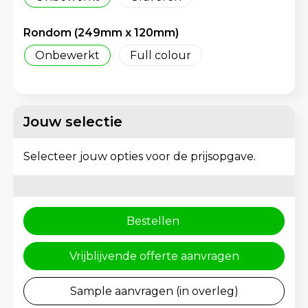
Rugzakken
Gehoorbescherming
Rondom (249mm x 120mm)
Schoenentassen
Onbewerkt
Full colour
Schoudertassen
Sporttassen
Jouw selectie
Strandtassen
Selecteer jouw opties voor de prijsopgave.
Toilettassen
Waterbestendige tassen
Bestellen
Tablettassen
Vrijblijvende offerte aanvragen
Autotassen
Sample aanvragen (in overleg)
Goodiebags bedrukken