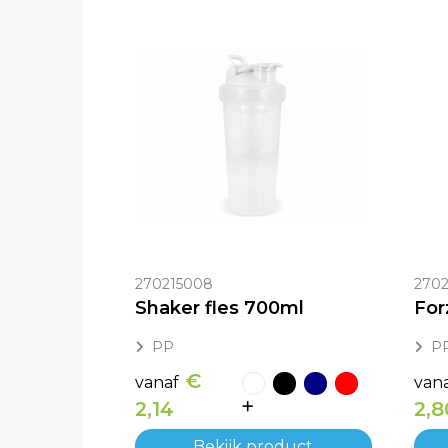
270215008
2702
Shaker fles 700ml
PP
PP
€
vanaf
van
2,14
2,8
Bekijk product