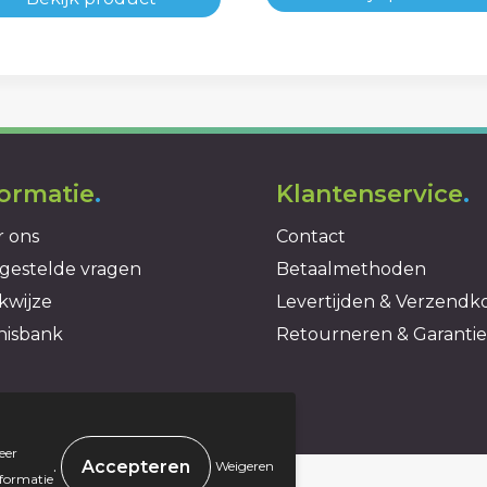
formatie
.
Klantenservice
.
 ons
Contact
gestelde vragen
Betaalmethoden
kwijze
Levertijden & Verzendk
nisbank
Retourneren & Garantie
eer
.
Weigeren
nformatie