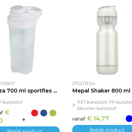
119907
2702113124
Forza 700 ml sportfles met shakerbal
-kunststof
PET-kunststof, PP-kunstst
Siliconen kunststof
€
af
€ 14,77
vanaf
0
Bekijk product
Bekijk product