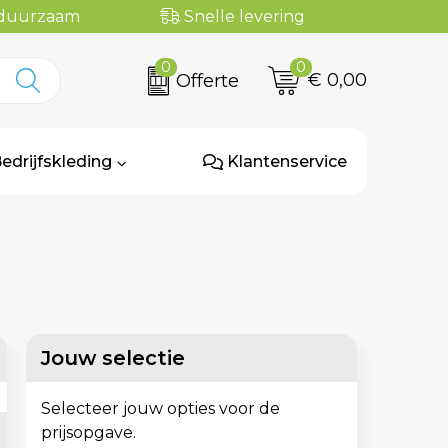
n duurzaam
Snelle levering
0
0
€ 0,00
Offerte
edrijfskleding
Klantenservice
Jouw selectie
Selecteer jouw opties voor de
prijsopgave.