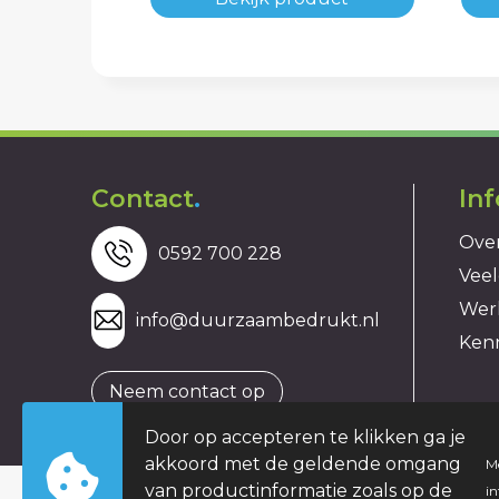
Contact
.
In
Over
0592 700 228
Veel
Wer
info@duurzaambedrukt.nl
Ken
Neem contact op
Door op accepteren te klikken ga je
akkoord met de geldende omgang
M
van productinformatie zoals op de
i