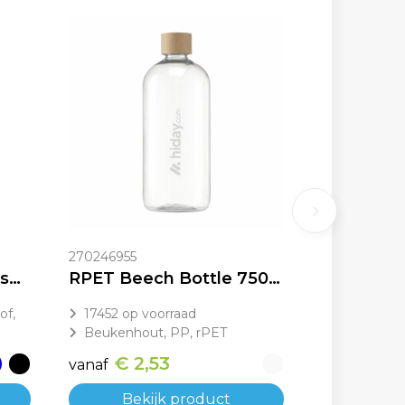
270246955
Mepal Shaker 800 ml sportfles
RPET Beech Bottle 750 ml waterfles
of,
17452
op voorraad
Beukenhout, PP, rPET
€ 2,53
vanaf
Bekijk product