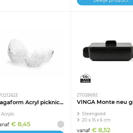
Bekijk product
27028692
70212623
Sagaform Acryl picknickschaal set van 4
Steengoed
Acrylic
20 x 15 x 6 cm
€ 8,45
anaf
€ 8,52
vanaf