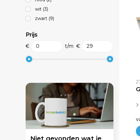
wit
(3)
zwart
(9)
Prijs
€
t/m
€
2
v
Niet gevonden wat je