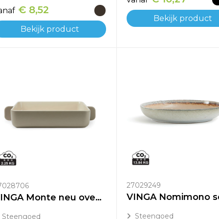
€ 8,52
anaf
Bekijk product
Bekijk product
27029249
7028706
VINGA Monte neu ovenschaal
Steengoed
Steengoed