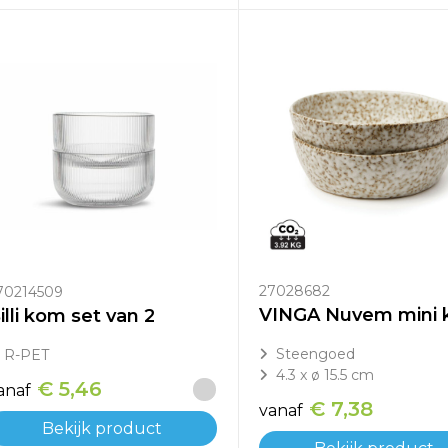
27028682
70214509
illi kom set van 2
Steengoed
R-PET
4.3 x ø 15.5 cm
€ 5,46
anaf
€ 7,38
vanaf
Bekijk product