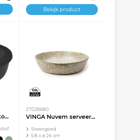
Bekijk product
27028680
Mepal Cirqula multikom van 1250 ml
VINGA Nuvem serveerschaal
stof
Steengoed
5.8 x ø 24 cm