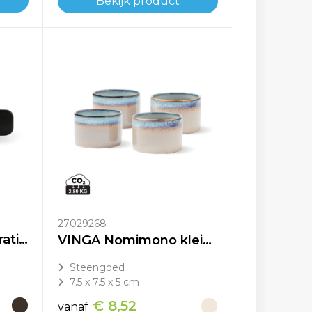
Bekijk product
27029268
VINGA Monte neu gratin-/ovenschaal
VINGA Nomimono kleine schaaltjes, set van 4 stuks
Steengoed
7.5 x 7.5 x 5 cm
€ 8,52
vanaf