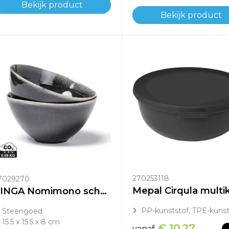
Bekijk product
Bekijk product
270253118
7029270
VINGA Nomimono schaal 15.5 cm, set van 2 stuks
PP-kunststof, TPE-kunst
Steengoed
15.5 x 15.5 x 8 cm
€ 10,27
vanaf