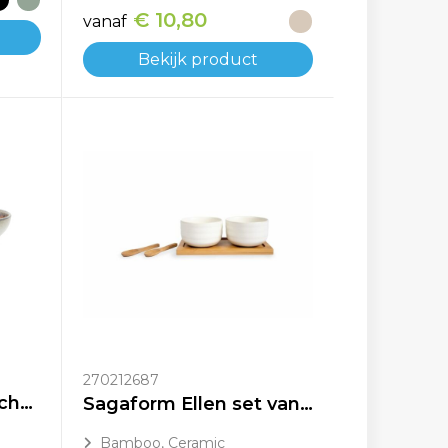
€ 10,80
vanaf
Bekijk product
270212687
VINGA Nomimono schaal 31 cm
Sagaform Ellen set van 2 kommetjes met bamboe lepeltjes en tray
Bamboo, Ceramic