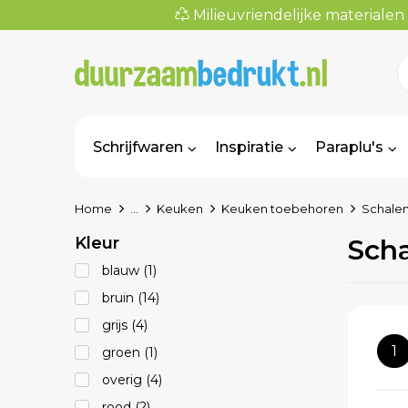
Milieuvriendelijke materialen
Schrijfwaren
Inspiratie
Paraplu's
Home
...
Keuken
Keuken toebehoren
Schale
Kleur
Sch
blauw
(1)
bruin
(14)
grijs
(4)
1
groen
(1)
overig
(4)
rood
(2)