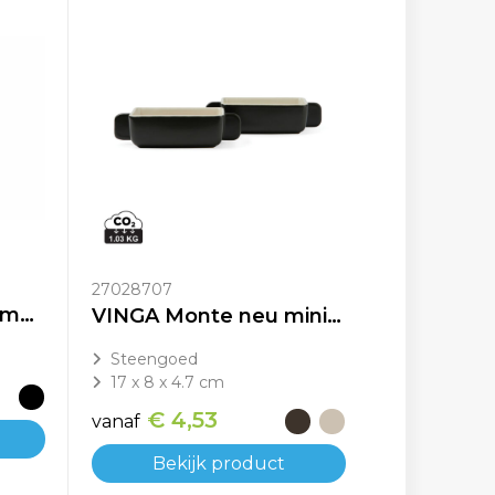
27028707
Sagaform Doris geëmailleerde kom
VINGA Monte neu mini ovenschaaltjes, set van 2 stuks
Steengoed
17 x 8 x 4.7 cm
€ 4,53
vanaf
Bekijk product