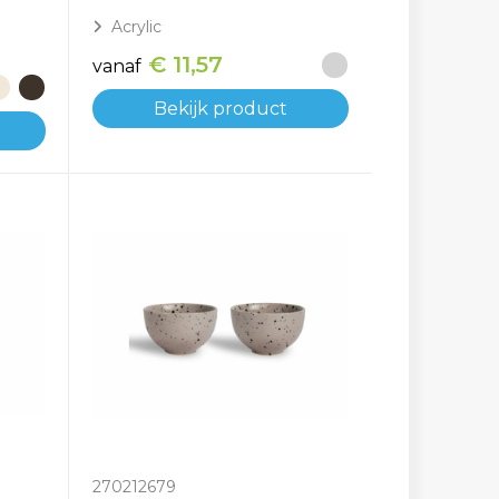
Acrylic
€ 11,57
vanaf
Bekijk product
270212679