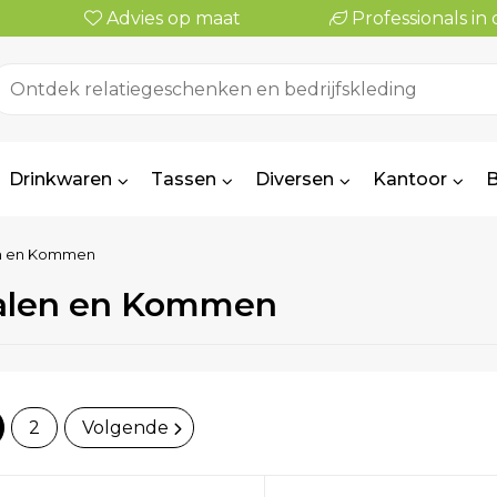
Advies op maat
Professionals i
Drinkwaren
Tassen
Diversen
Kantoor
B
n en Kommen
alen en Kommen
2
Volgende