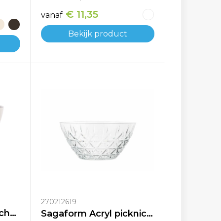
€ 11,35
vanaf
Bekijk product
270212619
VINGA Nomimono schaal 21 cm
Sagaform Acryl picknick slakom