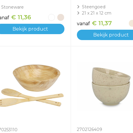
Steengoed
Stoneware
21 x 21 x 12 cm
€ 11,36
anaf
€ 11,37
vanaf
Bekijk product
Bekijk product
2702126409
70253110