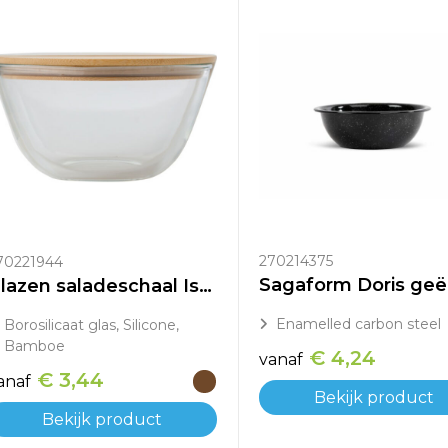
270214375
70221944
Glazen saladeschaal Isabeau
Enamelled carbon steel
Borosilicaat glas, Silicone,
Bamboe
€ 4,24
vanaf
€ 3,44
anaf
Bekijk product
Bekijk product