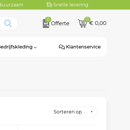
n duurzaam
Snelle levering
0
0
€ 0,00
Offerte
edrijfskleding
Klantenservice