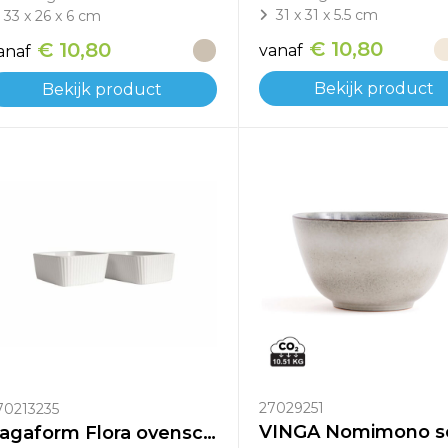
31 x 31 x 5.5 cm
33 x 26 x 6 cm
€ 10,80
€ 10,80
vanaf
anaf
Bekijk product
Bekijk product
27029251
70213235
Sagaform Flora ovenschaal mini 2-delig