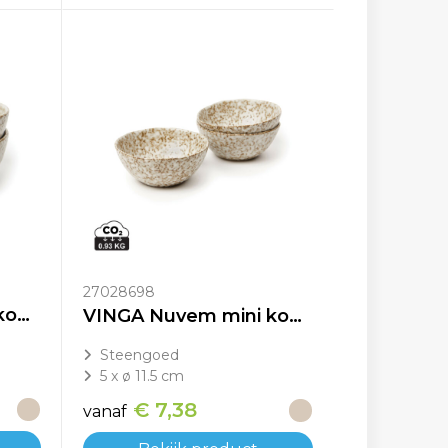
27028698
VINGA Nuvem mini kom, set van 2 stuks
VINGA Nuvem mini kom, set van 3 stuks
Steengoed
5 x ø 11.5 cm
€ 7,38
vanaf