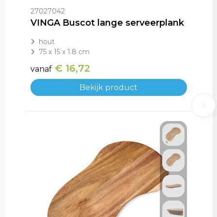
27027042
VINGA Buscot lange serveerplank
hout
75 x 15 x 1.8 cm
€ 16,72
vanaf
Bekijk product