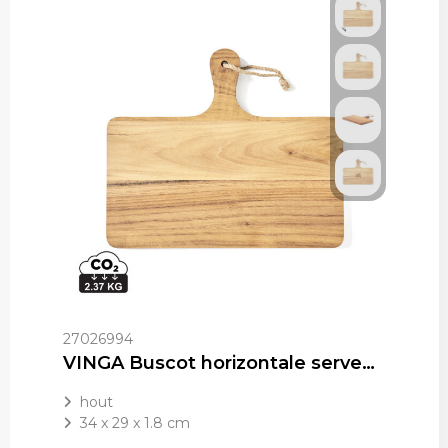
27026994
VINGA Buscot horizontale serveerplank
hout
34 x 29 x 1.8 cm