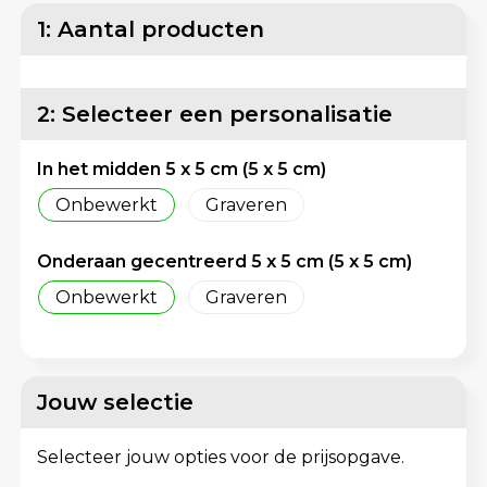
Lunchtassen
Reflecterende vesten
1: Aantal producten
Matrozentassen
Regenkleding
2: Selecteer een personalisatie
Opbergtassen
Schorten en Sloven
In het midden 5 x 5 cm (5 x 5 cm)
Opvouwbare tassen
Sweaters
Onbewerkt
Graveren
Papieren tassen
T-Shirts
Onderaan gecentreerd 5 x 5 cm (5 x 5 cm)
Picknicktassen en manden
Veiligheidsvesten en Veiligheidshesjes
Onbewerkt
Graveren
Promotietassen bedrukken
Vesten
Reistassen
Gereedschap
Jouw selectie
Reistassensets
Schoenen
Selecteer jouw opties voor de prijsopgave.