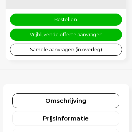
Rugzakken
Gehoorbescherming
Schoenentassen
Bestellen
Schoudertassen
Vrijblijvende offerte aanvragen
Sporttassen
Sample aanvragen (in overleg)
Strandtassen
Toilettassen
Waterbestendige tassen
Omschrijving
Tablettassen
Autotassen
Prijsinformatie
Goodiebags bedrukken