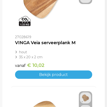
27028619
VINGA Veia serveerplank M
hout
35 x 20 x 2 cm
€ 10,02
vanaf
Bekijk product