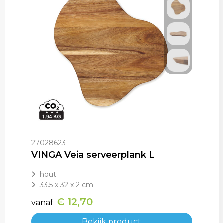
27028623
VINGA Veia serveerplank L
hout
33.5 x 32 x 2 cm
€ 12,70
vanaf
Bekijk product