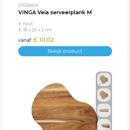
27028619
VINGA Veia serveerplank M
hout
35 x 20 x 2 cm
€ 10,02
vanaf
Bekijk product