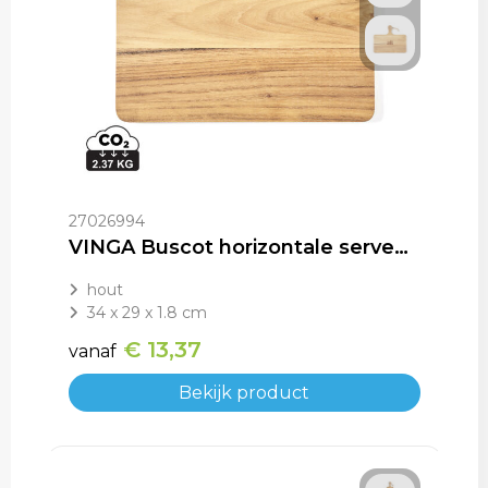
27026994
VINGA Buscot horizontale serveerplank
hout
34 x 29 x 1.8 cm
€ 13,37
vanaf
Bekijk product