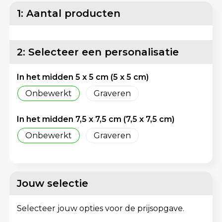
Lunchtassen
Reflecterende vesten
1: Aantal producten
Matrozentassen
Regenkleding
2: Selecteer een personalisatie
Opbergtassen
Schorten en Sloven
In het midden 5 x 5 cm (5 x 5 cm)
Opvouwbare tassen
Sweaters
Onbewerkt
Graveren
Papieren tassen
T-Shirts
In het midden 7,5 x 7,5 cm (7,5 x 7,5 cm)
Picknicktassen en manden
Veiligheidsvesten en Veiligheidshesjes
Onbewerkt
Graveren
Promotietassen bedrukken
Vesten
Reistassen
Gereedschap
Jouw selectie
Reistassensets
Schoenen
Selecteer jouw opties voor de prijsopgave.