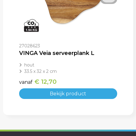
27028623
VINGA Veia serveerplank L
hout
33.5 x 32 x 2 cm
€ 12,70
vanaf
Bekijk product