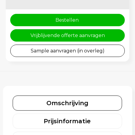
Rugzakken
Gehoorbescherming
Schoenentassen
Bestellen
Schoudertassen
Vrijblijvende offerte aanvragen
Sporttassen
Sample aanvragen (in overleg)
Strandtassen
Toilettassen
Waterbestendige tassen
Omschrijving
Tablettassen
Autotassen
Prijsinformatie
Goodiebags bedrukken