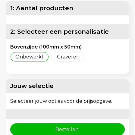
Matrozentassen
Reflecterende vesten
1: Aantal producten
Opbergtassen
Regenkleding
2: Selecteer een personalisatie
Opvouwbare tassen
Schorten en Sloven
Bovenzijde (100mm x 50mm)
Papieren tassen
Sweaters
Onbewerkt
Graveren
Picknicktassen en manden
T-Shirts
Promotietassen bedrukken
Veiligheidsvesten en Veiligheidshesjes
Jouw selectie
Reistassen
Vesten
Selecteer jouw opties voor de prijsopgave.
Reistassensets
Gereedschap
Rugzakken
Schoenen
Bestellen