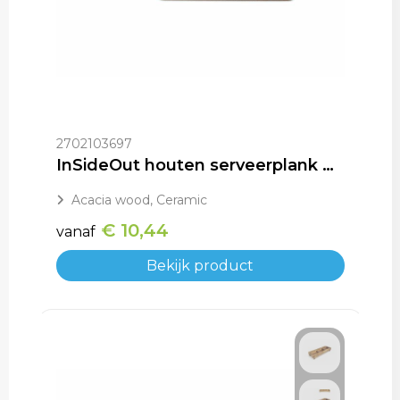
2702103697
InSideOut houten serveerplank met 3 keramische schaaltjes
Acacia wood, Ceramic
€ 10,44
vanaf
Bekijk product