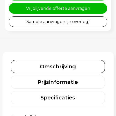
Schoenentassen
Gehoorbescherming
Vrijblijvende offerte aanvragen
Schoudertassen
Sample aanvragen (in overleg)
Sporttassen
Strandtassen
Toilettassen
Waterbestendige tassen
Omschrijving
Tablettassen
Prijsinformatie
Autotassen
Specificaties
Goodiebags bedrukken
Aktetassen