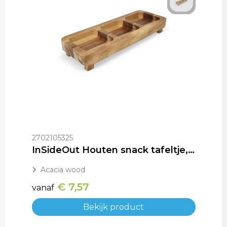
2702105325
InSideOut Houten snack tafeltje, 35cm
Acacia wood
€ 7,57
vanaf
Bekijk product