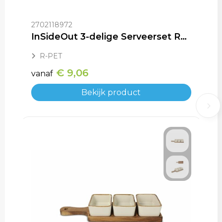
2702118972
InSideOut 3-delige Serveerset Runa, gemaakt van rPET
R-PET
€ 9,06
vanaf
Bekijk product