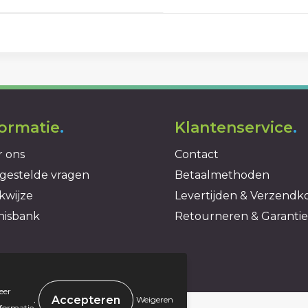
formatie
.
Klantenservice
.
 ons
Contact
gestelde vragen
Betaalmethoden
kwijze
Levertijden & Verzendk
nisbank
Retourneren & Garantie
eer
.
Weigeren
nformatie