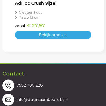
AdHoc Crush Vijzel
Gietijzer, hout
7.5 x ø 13 cm
€ 27,97
vanaf
Bekijk product
Contact
.
0592 700 228
info@duurzaambedrukt.nl