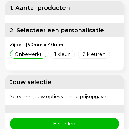
Lunchtassen
Reflecterende vesten
1: Aantal producten
Matrozentassen
Regenkleding
2: Selecteer een personalisatie
Opbergtassen
Schorten en Sloven
Zijde 1 (50mm x 40mm)
Opvouwbare tassen
Sweaters
Onbewerkt
1
2
Papieren tassen
T-Shirts
Picknicktassen en manden
Veiligheidsvesten en Veiligheidshesjes
Jouw selectie
Promotietassen bedrukken
Vesten
Selecteer jouw opties voor de prijsopgave.
Reistassen
Gereedschap
Reistassensets
Schoenen
Bestellen