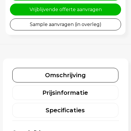
Rugzakken
Gehoorbescherming
Vrijblijvende offerte aanvragen
Schoenentassen
Sample aanvragen (in overleg)
Schoudertassen
Sporttassen
Strandtassen
Toilettassen
Omschrijving
Waterbestendige tassen
Prijsinformatie
Tablettassen
Specificaties
Autotassen
Goodiebags bedrukken