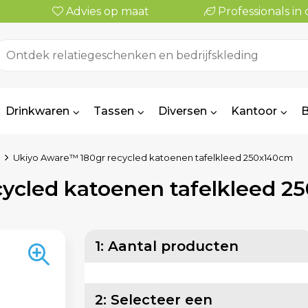
Advies op maat
Professionals i
Drinkwaren
Tassen
Diversen
Kantoor
B
Ukiyo Aware™ 180gr recycled katoenen tafelkleed 250x140cm
ycled katoenen tafelkleed 
1: Aantal producten
2: Selecteer een