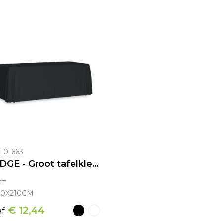
101663
BRIDGE - Groot tafelkleed 280x210 cm
ET
80X210CM
€ 12,44
af