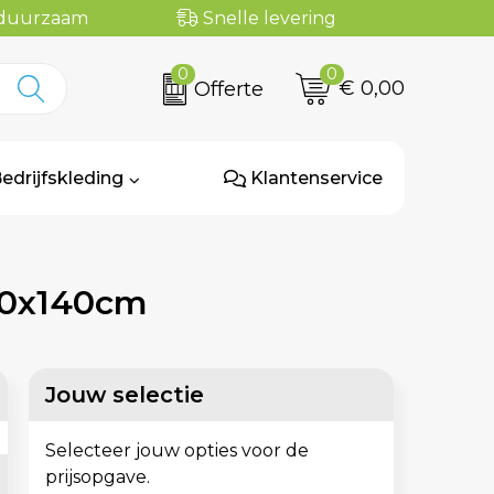
n duurzaam
Snelle levering
0
0
€ 0,00
Offerte
edrijfskleding
Klantenservice
250x140cm
Jouw selectie
Selecteer jouw opties voor de
prijsopgave.