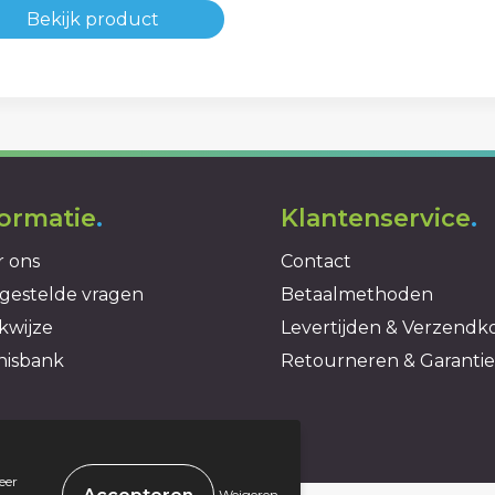
Bekijk product
formatie
.
Klantenservice
.
 ons
Contact
gestelde vragen
Betaalmethoden
kwijze
Levertijden & Verzendk
nisbank
Retourneren & Garantie
eer
.
Weigeren