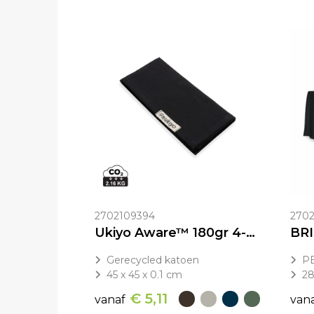
2702109394
2702
Ukiyo Aware™ 180gr 4-delige set recycled katoenen servetten
Gerecycled katoen
P
45 x 45 x 0.1 cm
2
€ 5,11
vanaf
van