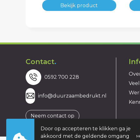
Bekijk product
Contact
.
In
Over
0592 700 228
Veel
Wer
info@duurzaambedrukt.nl
Ken
Neem contact op
Door op accepteren te klikken ga je
akkoord met de geldende omgang
M