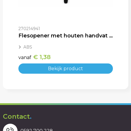
270214941
Flesopener met houten handvat en riem
ABS
€ 1,38
vanaf
Bekijk product
Contact
.
0592 700 228