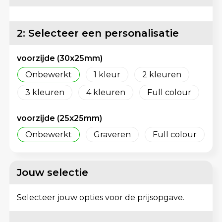
Matrozentassen
Reflecterende vesten
Opbergtassen
Regenkleding
2: Selecteer een personalisatie
Opvouwbare tassen
Schorten en Sloven
voorzijde (30x25mm)
Onbewerkt
1
2
Papieren tassen
Sweaters
3
4
Full colour
Picknicktassen en manden
T-Shirts
voorzijde (25x25mm)
Promotietassen bedrukken
Veiligheidsvesten en Veiligheidshesjes
Onbewerkt
Graveren
Full colour
Reistassen
Vesten
Jouw selectie
Reistassensets
Gereedschap
Selecteer jouw opties voor de prijsopgave.
Rugzakken
Schoenen