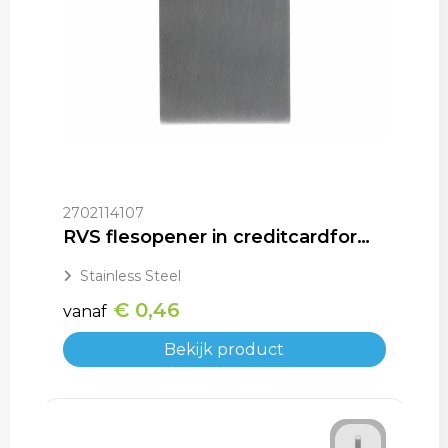
2702114107
RVS flesopener in creditcardformaat
Stainless Steel
€ 0,46
vanaf
Bekijk product