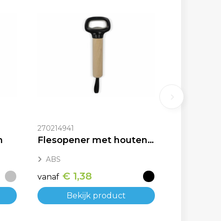
270214941
m
Flesopener met houten handvat en riem
ABS
€ 1,38
vanaf
Bekijk product