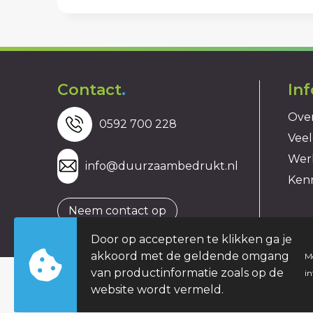
Contact
.
In
Over
0592 700 228
Veel
Wer
info@duurzaambedrukt.nl
Ken
Neem contact op
Door op accepteren te klikken ga je
akkoord met de geldende omgang
M
van productinformatie zoals op de
i
website wordt vermeld.
© Copyright duurzaambedrukt.nl 2026