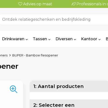
Advies op maat
Professionals i
Drinkwaren
Tassen
Diversen
Kantoor
B
eners
BUPER - Bamboe flesopener
pener
1: Aantal producten
2: Selecteer een