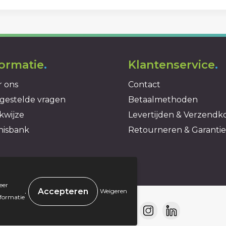
formatie
.
Klantenservice
.
 ons
Contact
gestelde vragen
Betaalmethoden
kwijze
Levertijden & Verzendk
nisbank
Retourneren & Garantie
eer
.
Weigeren
nformatie