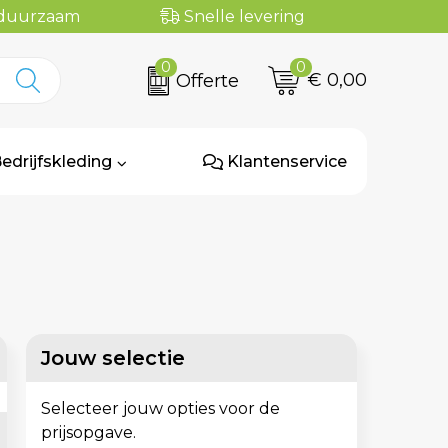
n duurzaam
Snelle levering
0
0
€ 0,00
Offerte
edrijfskleding
Klantenservice
Jouw selectie
Selecteer jouw opties voor de
prijsopgave.