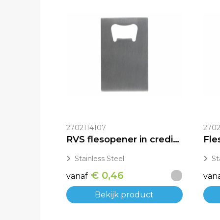
2702114107
2702
RVS flesopener in creditcardformaat
Stainless Steel
St
€ 0,46
vanaf
van
Bekijk product