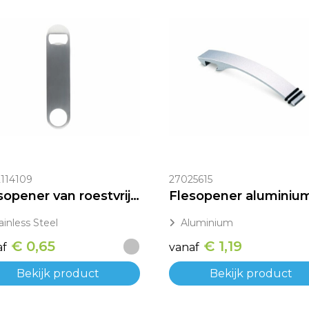
114109
27025615
Flesopener van roestvrij staal
Flesopener aluminiu
ainless Steel
Aluminium
€ 0,65
€ 1,19
af
vanaf
Bekijk product
Bekijk product