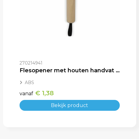
270214941
Flesopener met houten handvat en riem
ABS
€ 1,38
vanaf
Bekijk product