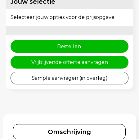
Jouw selectie
Schoenentassen
Gehoorbescherming
Schoudertassen
Selecteer jouw opties voor de prijsopgave.
Sporttassen
Bestellen
Strandtassen
Toilettassen
Vrijblijvende offerte aanvragen
Waterbestendige tassen
Sample aanvragen (in overleg)
Tablettassen
Autotassen
Goodiebags bedrukken
Omschrijving
Aktetassen