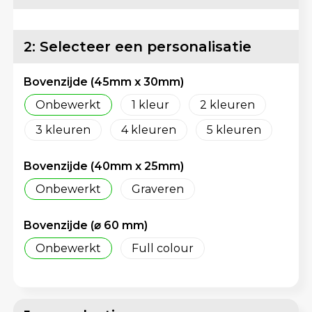
Matrozentassen
Reflecterende vesten
Opbergtassen
Regenkleding
2: Selecteer een personalisatie
Opvouwbare tassen
Schorten en Sloven
Bovenzijde (45mm x 30mm)
Onbewerkt
1
2
Papieren tassen
Sweaters
3
4
5
Picknicktassen en manden
T-Shirts
Bovenzijde (40mm x 25mm)
Promotietassen bedrukken
Veiligheidsvesten en Veiligheidshesjes
Onbewerkt
Graveren
Reistassen
Vesten
Bovenzijde (⌀ 60 mm)
Reistassensets
Gereedschap
Onbewerkt
Full colour
Rugzakken
Schoenen