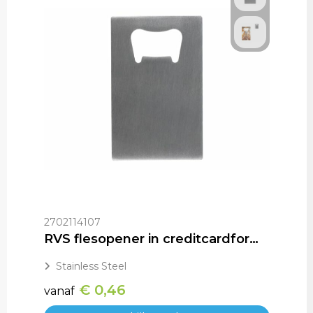
2702114107
RVS flesopener in creditcardformaat
Stainless Steel
€ 0,46
vanaf