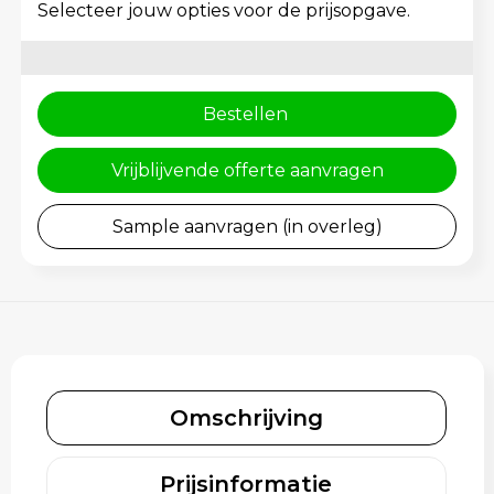
Rugzakken
Gehoorbescherming
Selecteer jouw opties voor de prijsopgave.
Schoenentassen
Schoudertassen
Bestellen
Sporttassen
Vrijblijvende offerte aanvragen
Strandtassen
Sample aanvragen (in overleg)
Toilettassen
Waterbestendige tassen
Tablettassen
Omschrijving
Autotassen
Prijsinformatie
Goodiebags bedrukken