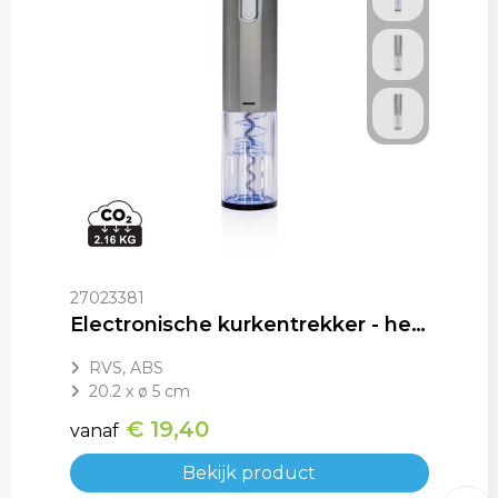
27023381
Electronische kurkentrekker - herlaadbaar via USB
RVS, ABS
20.2 x ø 5 cm
€ 19,40
vanaf
Bekijk product