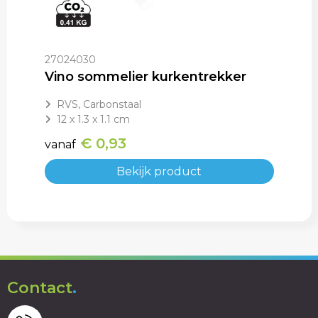
27024030
Vino sommelier kurkentrekker
RVS, Carbonstaal
12 x 1.3 x 1.1 cm
€ 0,93
vanaf
Bekijk product
Contact
.