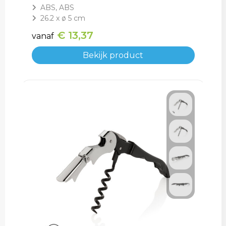
ABS, ABS
26.2 x ø 5 cm
€ 13,37
vanaf
Bekijk product