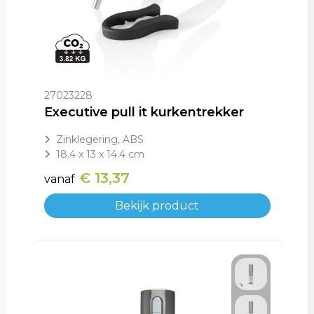
27023228
Executive pull it kurkentrekker
Zinklegering, ABS
18.4 x 13 x 14.4 cm
€ 13,37
vanaf
Bekijk product